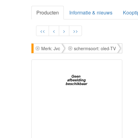
Producten
Informatie & nieuws
Koopti
<<
<
>
>>
Merk: Jvc
schermsoort: oled-TV