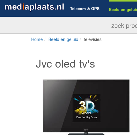
Telecom & GPS
Beeld en gelui
Home
Beeld en geluid
televisies
Jvc oled tv's