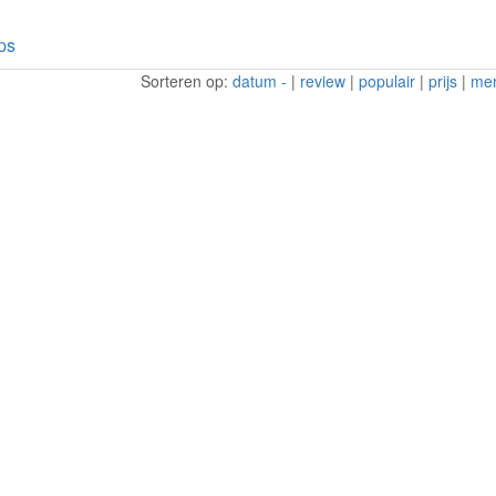
ps
Sorteren op:
datum -
|
review
|
populair
|
prijs
|
me