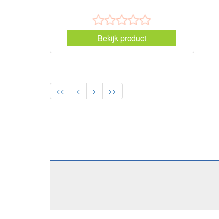
Bekijk product
<<
<
>
>>