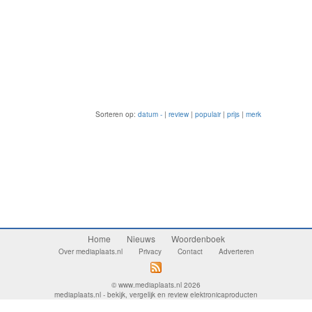
Sorteren op:
datum -
|
review
|
populair
|
prijs
|
merk
Home
Nieuws
Woordenboek
Over mediaplaats.nl
Privacy
Contact
Adverteren
© www.mediaplaats.nl 2026
mediaplaats.nl - bekijk, vergelijk en review elektronicaproducten