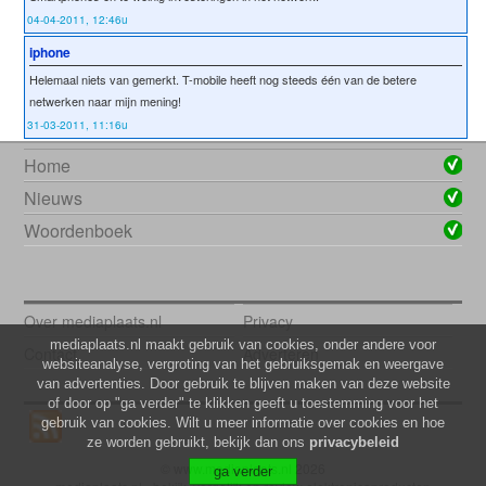
04-04-2011, 12:46u
iphone
Helemaal niets van gemerkt. T-mobile heeft nog steeds één van de betere
netwerken naar mijn mening!
31-03-2011, 11:16u
Home
Nieuws
Woordenboek
Over mediaplaats.nl
Privacy
mediaplaats.nl maakt gebruik van cookies, onder andere voor
Contact
Adverteren
websiteanalyse, vergroting van het gebruiksgemak en weergave
van advertenties. Door gebruik te blijven maken van deze website
of door op "ga verder" te klikken geeft u toestemming voor het
gebruik van cookies. Wilt u meer informatie over cookies en hoe
ze worden gebruikt, bekijk dan ons
privacybeleid
© www.mediaplaats.nl 2026