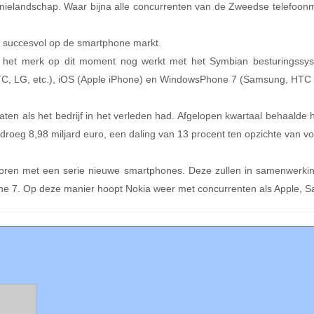
fonielandschap. Waar bijna alle concurrenten van de Zweedse telefoo
rg succesvol op de smartphone markt.
 het merk op dit moment nog werkt met het Symbian besturingssys
TC, LG, etc.), iOS (Apple iPhone) en WindowsPhone 7 (Samsung, HTC e
en als het bedrijf in het verleden had. Afgelopen kwartaal behaalde h
roeg 8,98 miljard euro, een daling van 13 procent ten opzichte van vor
oren met een serie nieuwe smartphones. Deze zullen in samenwerking
ne 7. Op deze manier hoopt Nokia weer met concurrenten als Apple,