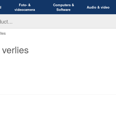
Foto- &
Computers &
d
Audio & video
videocamera
Software
lies
verlies