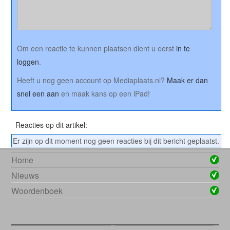
Om een reactie te kunnen plaatsen dient u eerst
in te
loggen
.
Heeft u nog geen account op Mediaplaats.nl?
Maak er dan
snel een aan
en maak kans op een iPad!
Reacties op dit artikel:
Er zijn op dit moment nog geen reacties bij dit bericht geplaatst.
Home
Nieuws
Woordenboek