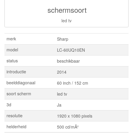
schermsoort
led tv
merk
Sharp
model
LC-60UQ10EN
status
beschikbaar
introductie
2014
beelddiagonaal
60 inch / 152 cm
soort scherm
led tv
3d
Ja
resolutie
1920 x 1080 pixels
helderheid
500 cd/mÂ²