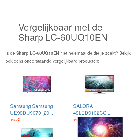
Vergelijkbaar met de
Sharp LC-60UQ10EN
Is de
Sharp LC-60UQ10EN
niet helemaal de die je zoekt? Bekijk
ook eens onderstaande vergelijkbare producten:
Samsung Samsung
SALORA
UE98DU9070 (20...
48LED9102CS...
v.a. €1499.00
v.a. €449.00