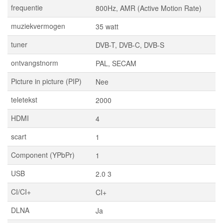
frequentie
800Hz, AMR (Active Motion Rate)
muziekvermogen
35 watt
tuner
DVB-T, DVB-C, DVB-S
ontvangstnorm
PAL, SECAM
Picture in picture (PIP)
Nee
teletekst
2000
HDMI
4
scart
1
Component (YPbPr)
1
USB
2.0 3
CI/CI+
CI+
DLNA
Ja