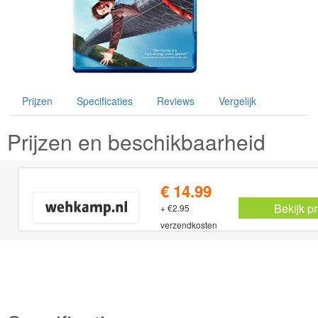
Prijzen
Specificaties
Reviews
Vergelijk
Prijzen en beschikbaarheid
€ 14.99
Bekijk p
+ €2.95
verzendkosten