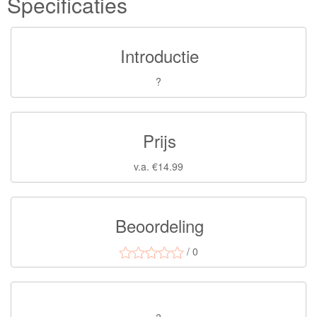
Specificaties
Introductie
?
Prijs
v.a. €14.99
Beoordeling
/ 0