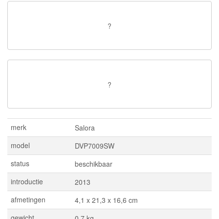
?
?
merk
Salora
model
DVP7009SW
status
beschikbaar
introductie
2013
afmetingen
4,1 x 21,3 x 16,6 cm
gewicht
0,7 kg