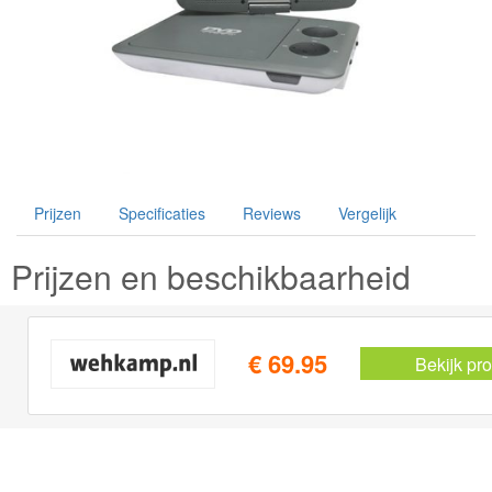
Prijzen
Specificaties
Reviews
Vergelijk
Prijzen en beschikbaarheid
€ 69.95
Bekijk pr