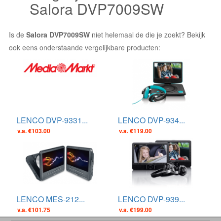
Salora DVP7009SW
Is de
Salora DVP7009SW
niet helemaal de die je zoekt? Bekijk
ook eens onderstaande vergelijkbare producten:
LENCO DVP-9331...
LENCO DVP-934...
v.a. €103.00
v.a. €119.00
LENCO MES-212...
LENCO DVP-939...
v.a. €101.75
v.a. €199.00