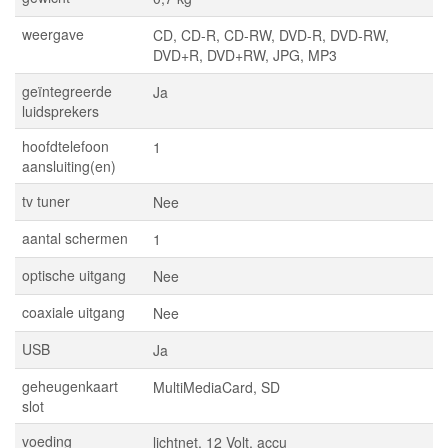
weergave
CD, CD-R, CD-RW, DVD-R, DVD-RW,
DVD+R, DVD+RW, JPG, MP3
geïntegreerde
Ja
luidsprekers
hoofdtelefoon
1
aansluiting(en)
tv tuner
Nee
aantal schermen
1
optische uitgang
Nee
coaxiale uitgang
Nee
USB
Ja
geheugenkaart
MultiMediaCard, SD
slot
voeding
lichtnet, 12 Volt, accu