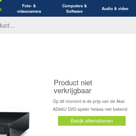
Foto- &
Computers &
Audio & video
d
videocamera
Software
Product niet
verkrijgbaar
Op dit moment is de prijs van de Akai
AD66U DVD-speler helaas niet bekend.
Bekijk alternatieven