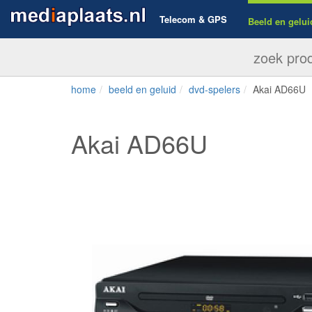
Telecom & GPS
Beeld en gelui
home
beeld en geluid
dvd-spelers
Akai AD66U
Akai AD66U