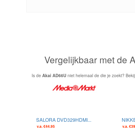
Vergelijkbaar met de
Is de
Akai AD66U
niet helemaal de die je zoekt? Beki
SALORA DVD329HDMI...
NIKKE
v.a. €44.95
v.a. €3