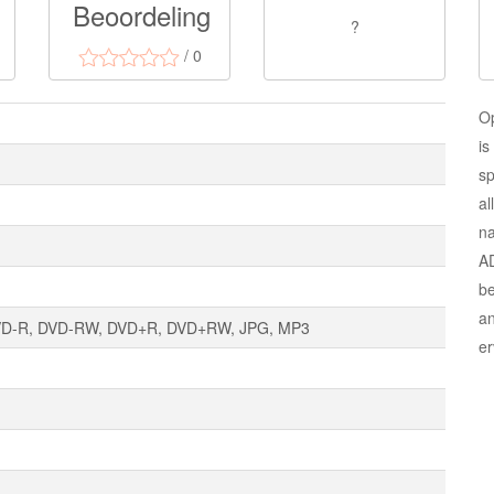
Beoordeling
?
/ 0
O
is
sp
al
na
A
be
an
VD-R, DVD-RW, DVD+R, DVD+RW, JPG, MP3
er