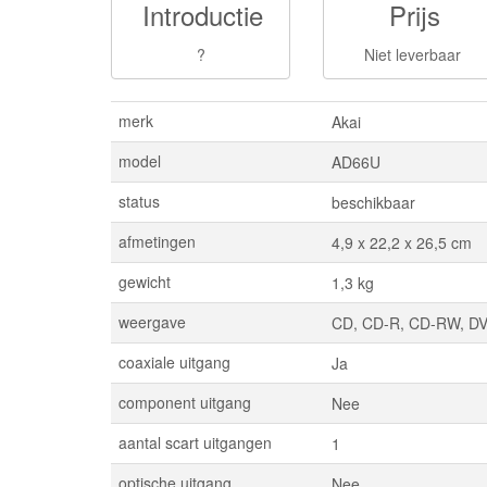
Introductie
Prijs
?
Niet leverbaar
merk
Akai
model
AD66U
status
beschikbaar
afmetingen
4,9 x 22,2 x 26,5 cm
gewicht
1,3 kg
weergave
CD, CD-R, CD-RW, D
coaxiale uitgang
Ja
component uitgang
Nee
aantal scart uitgangen
1
optische uitgang
Nee