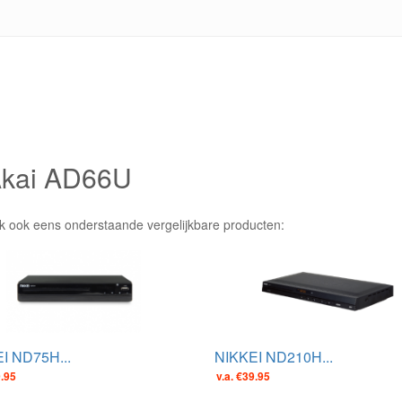
 Akai AD66U
jk ook eens onderstaande vergelijkbare producten:
I ND75H...
NIKKEI ND210H...
9.95
v.a. €39.95