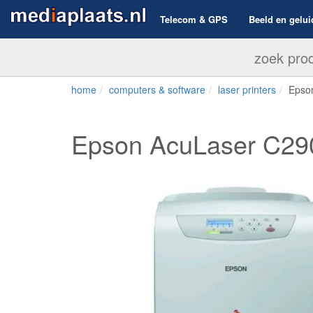
Telecom & GPS
Beeld en gelui
home
computers & software
laser printers
Epso
Epson AcuLaser C2