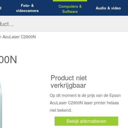
Foto- &
Computers &
d
Audio & video
videocamera
Software
n AcuLaser C2900N
900N
Product niet
verkrijgbaar
Op dit moment is de prijs van de Epson
AcuLaser C2900N laser printer helaas
niet bekend.
Bekijk alternatieven