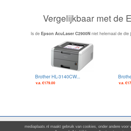
Vergelijkbaar met de
Is de
Epson AcuLaser C2900N
niet helemaal de die 
Brother HL-3140CW...
Broth
v.a. €179.00
v.a. €1
mediaplaats.nl maakt gebruik van cookies, onder andere voor 