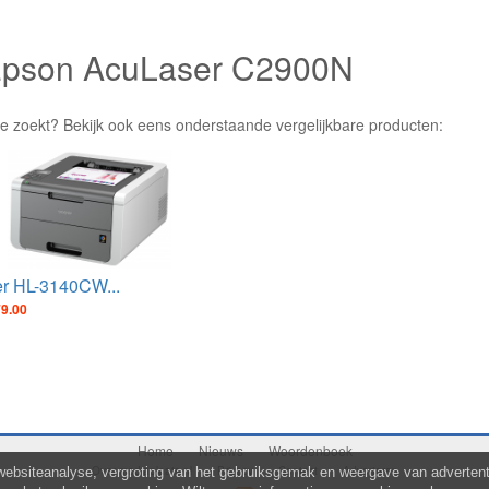
 Epson AcuLaser C2900N
je zoekt? Bekijk ook eens onderstaande vergelijkbare producten:
er HL-3140CW...
79.00
Home
Nieuws
Woordenboek
Over mediaplaats.nl
Privacy
Contact
Adverteren
websiteanalyse, vergroting van het gebruiksgemak en weergave van advertenti