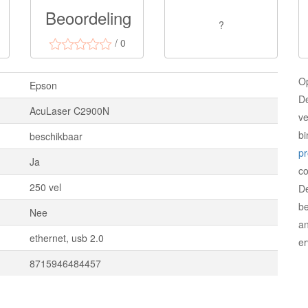
Beoordeling
?
/ 0
O
Epson
De
AcuLaser C2900N
ve
bi
beschikbaar
p
Ja
c
250 vel
D
be
Nee
an
ethernet, usb 2.0
er
8715946484457