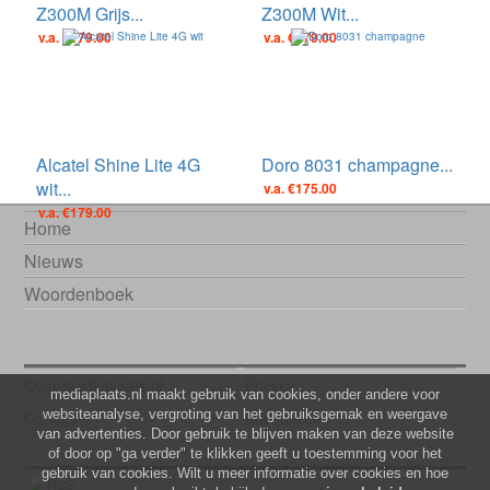
Z300M Grijs...
Z300M Wit...
v.a. €179.00
v.a. €179.00
Alcatel Shine Lite 4G
Doro 8031 champagne...
wit...
v.a. €175.00
v.a. €179.00
Home
Nieuws
Woordenboek
Over mediaplaats.nl
Privacy
mediaplaats.nl maakt gebruik van cookies, onder andere voor
websiteanalyse, vergroting van het gebruiksgemak en weergave
Contact
Adverteren
van advertenties. Door gebruik te blijven maken van deze website
of door op "ga verder" te klikken geeft u toestemming voor het
gebruik van cookies. Wilt u meer informatie over cookies en hoe