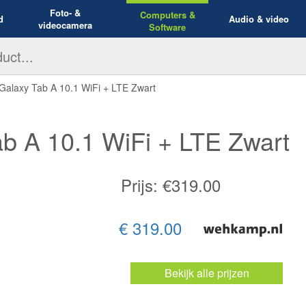
Foto- &
Computers &
d
Audio & video
videocamera
Software
laxy Tab A 10.1 WiFi + LTE Zwart
 A 10.1 WiFi + LTE Zwart
Prijs: €
319.00
€ 319.00
Bekijk alle prijzen