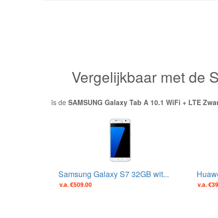
Vergelijkbaar met de
Is de
SAMSUNG Galaxy Tab A 10.1 WiFi + LTE Zwar
Samsung Galaxy S7 32GB wit...
Huawei
v.a. €509.00
v.a. €3