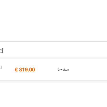
d
.1
€ 319.00
3 weken