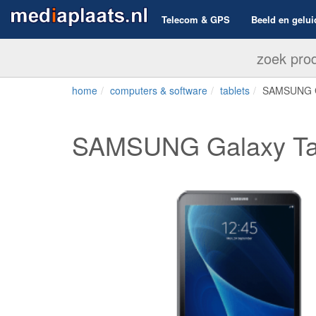
Telecom & GPS
Beeld en gelui
home
computers & software
tablets
SAMSUNG Ga
SAMSUNG Galaxy Tab