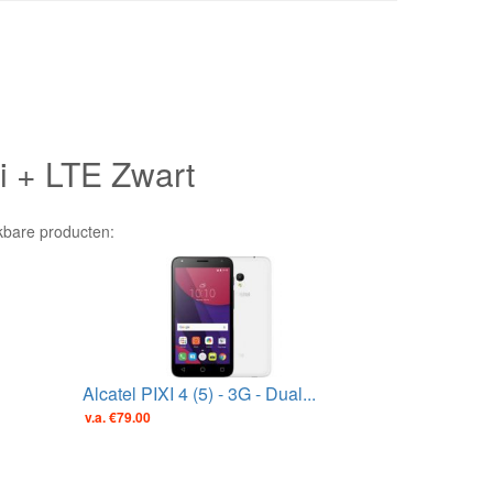
i + LTE Zwart
jkbare producten:
Alcatel PIXI 4 (5) - 3G - Dual...
v.a. €79.00