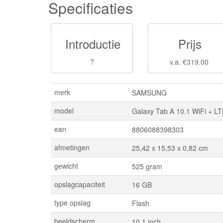
Specificaties
Introductie
Prijs
?
v.a. €319.00
merk
SAMSUNG
model
Galaxy Tab A 10.1 WiFi + LT
ean
8806088398303
afmetingen
25,42 x 15,53 x 0,82 cm
gewicht
525 gram
opslagcapaciteit
16 GB
type opslag
Flash
beeldscherm
10,1 inch