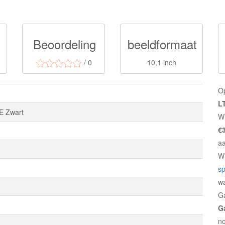
Beoordeling
beeldformaat
/ 0
10,1 inch
O
L
E Zwart
Wi
€
a
W
sp
w
Ga
G
no