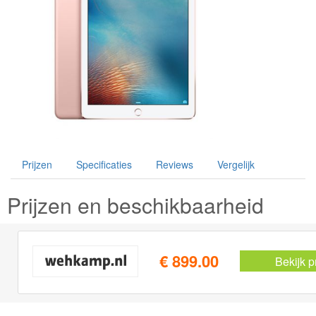
Prijzen
Specificaties
Reviews
Vergelijk
Prijzen en beschikbaarheid
€ 899.00
Bekijk p