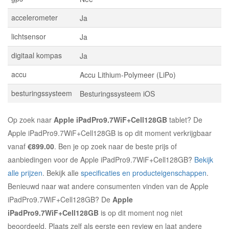
accelerometer
Ja
lichtsensor
Ja
digitaal kompas
Ja
accu
Accu Lithium-Polymeer (LiPo)
besturingssysteem
Besturingssysteem iOS
Op zoek naar
Apple iPadPro9.7WiF+Cell128GB
tablet? De
Apple iPadPro9.7WiF+Cell128GB is op dit moment verkrijgbaar
vanaf
€899.00
. Ben je op zoek naar de beste prijs of
aanbiedingen voor de Apple iPadPro9.7WiF+Cell128GB?
Bekijk
alle prijzen
. Bekijk alle
specificaties en producteigenschappen
.
Benieuwd naar wat andere consumenten vinden van de Apple
iPadPro9.7WiF+Cell128GB? De
Apple
iPadPro9.7WiF+Cell128GB
is op dit moment nog niet
beoordeeld. Plaats zelf als eerste een review en laat andere