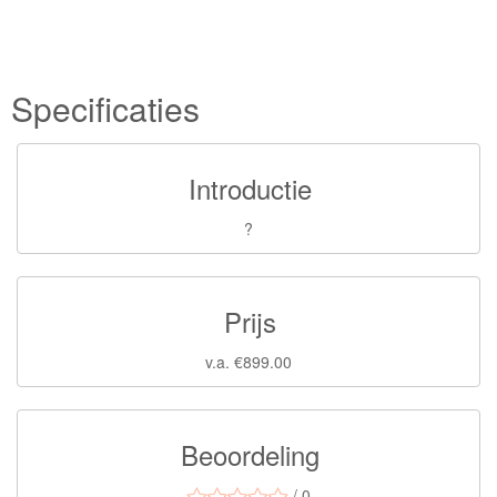
Specificaties
Introductie
?
Prijs
v.a. €899.00
Beoordeling
/ 0