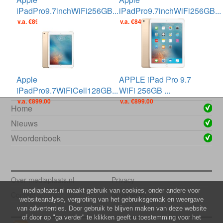
iPadPro9.7inchWiFi256GB...
iPadPro9.7inchWiFi256GB...
v.a. €899.00
v.a. €849.00
Apple
APPLE iPad Pro 9.7
iPadPro9.7WiFiCell128GB...
WiFi 256GB ...
v.a. €899.00
v.a. €899.00
Home
Nieuws
Woordenboek
Over mediaplaats.nl
Privacy
mediaplaats.nl maakt gebruik van cookies, onder andere voor
Contact
Adverteren
websiteanalyse, vergroting van het gebruiksgemak en weergave
van advertenties. Door gebruik te blijven maken van deze website
of door op "ga verder" te klikken geeft u toestemming voor het