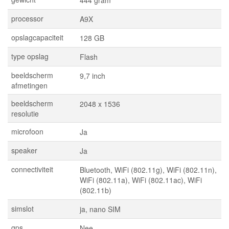
444 gram
processor
A9X
opslagcapaciteit
128 GB
type opslag
Flash
beeldscherm
9,7 inch
afmetingen
beeldscherm
2048 x 1536
resolutie
microfoon
Ja
speaker
Ja
connectiviteit
Bluetooth, WiFi (802.11g), WiFi (802.11n),
WiFi (802.11a), WiFi (802.11ac), WiFi
(802.11b)
simslot
ja, nano SIM
gps
Nee