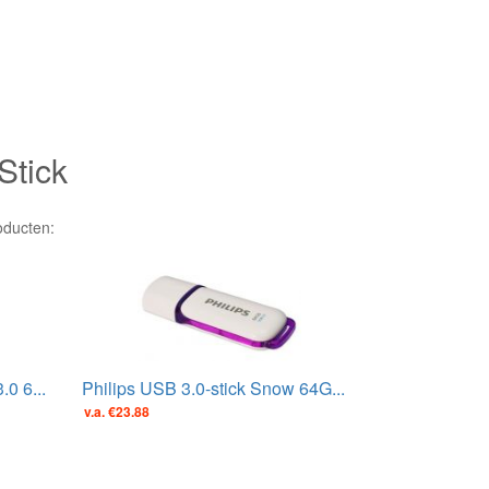
Stick
oducten:
0 6...
Philips USB 3.0-stick Snow 64G...
v.a. €23.88