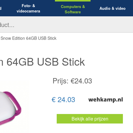
Foto- &
Computers &
d
Audio & video
videocamera
Software
 Snow Edition 64GB USB Stick
n 64GB USB Stick
Prijs: €
24.03
€ 24.03
Bekijk alle prijzen