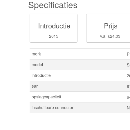
Specificaties
Introductie
Prijs
2015
v.a. €24.03
merk
P
model
S
introductie
2
ean
8
opslagcapaciteit
6
inschuifbare connector
N