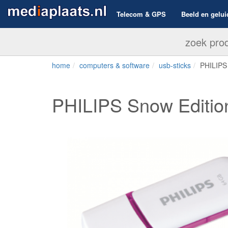
Telecom & GPS
Beeld en gelui
home
computers & software
usb-sticks
PHILIPS
PHILIPS Snow Editio