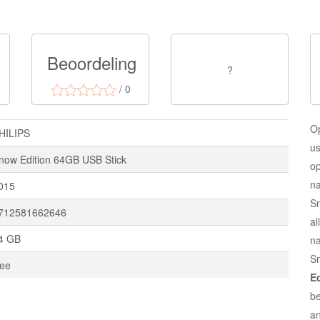
Beoordeling
?
/ 0
O
HILIPS
us
now Edition 64GB USB Stick
op
na
015
S
712581662646
al
4 GB
n
S
ee
E
be
an