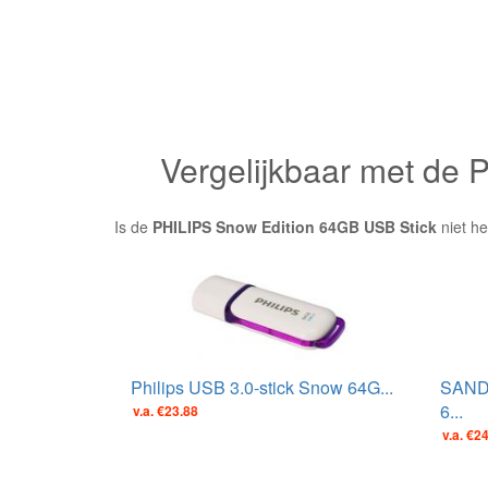
Vergelijkbaar met de
Is de
PHILIPS Snow Edition 64GB USB Stick
niet he
Philips USB 3.0-stick Snow 64G...
SANDI
6...
v.a. €23.88
v.a. €2