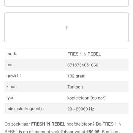
?
merk
FRESH 'N REBEL
ean
8718734651666
gewicht
132 gram
kleur
Turkoois
type
koptelefoon (op oor)
minimale frequentie
20 - 20000 Hz
Op zoek naar
FRESH 'N REBEL
hoofdtelefoon? De FRESH 'N
REBEL is op dit moment verkrijgbaar vanaf
€59.95
. Ben je op