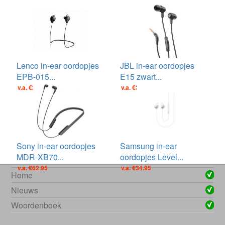
Lenco in-ear oordopjes
JBL in-ear oordopjes
EPB-015...
E15 zwart...
v.a. €29.95
v.a. €39.00
Sony in-ear oordopjes
Samsung in-ear
MDR-XB70...
oordopjes Level...
v.a. €62.95
v.a. €34.95
Home
Nieuws
Woordenboek