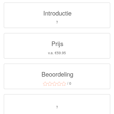
Introductie
?
Prijs
v.a. €59.95
Beoordeling
/ 0
?