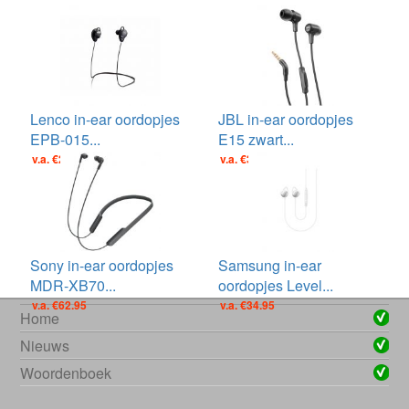
Lenco in-ear oordopjes
JBL in-ear oordopjes
EPB-015...
E15 zwart...
v.a. €29.95
v.a. €39.00
Sony in-ear oordopjes
Samsung in-ear
MDR-XB70...
oordopjes Level...
v.a. €62.95
v.a. €34.95
Home
Nieuws
Woordenboek