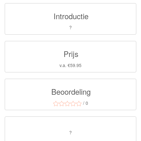
Introductie
?
Prijs
v.a. €59.95
Beoordeling
/ 0
?