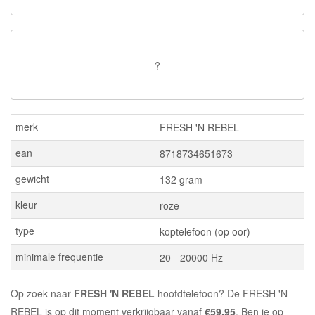
?
merk
FRESH 'N REBEL
ean
8718734651673
gewicht
132 gram
kleur
roze
type
koptelefoon (op oor)
minimale frequentie
20 - 20000 Hz
Op zoek naar
FRESH 'N REBEL
hoofdtelefoon? De FRESH 'N
REBEL is op dit moment verkrijgbaar vanaf
€59.95
. Ben je op