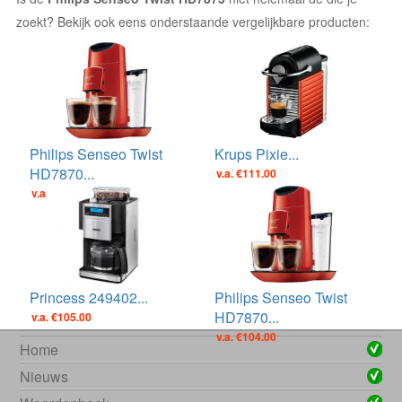
zoekt? Bekijk ook eens onderstaande vergelijkbare producten:
Philips Senseo Twist
Krups Pixie...
HD7870...
v.a. €111.00
v.a. €104.00
Princess 249402...
Philips Senseo Twist
HD7870...
v.a. €105.00
v.a. €104.00
Home
Nieuws