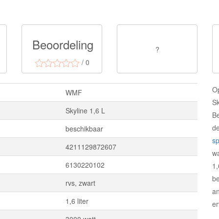
Beoordeling
?
/ 0
O
WMF
Sk
Skyline 1,6 L
Be
d
beschikbaar
sp
4211129872607
w
6130220102
1
be
rvs, zwart
an
1,6 liter
er
3000 watt