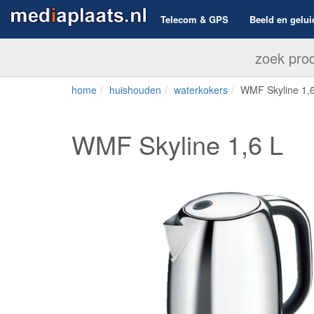
Telecom & GPS
Beeld en gelui
home
huishouden
waterkokers
WMF Skyline 1,6
WMF Skyline 1,6 L