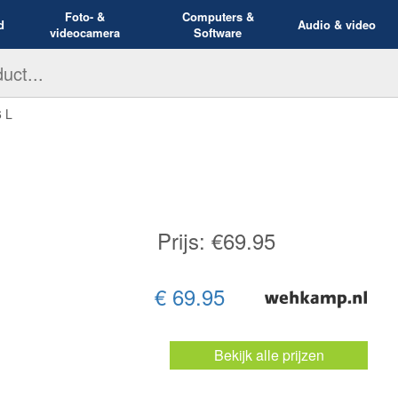
Foto- &
Computers &
d
Audio & video
videocamera
Software
 L
Prijs: €
69.95
€ 69.95
Bekijk alle prijzen