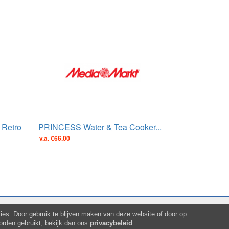
Retro
PRINCESS Water & Tea Cooker...
v.a. €66.00
es. Door gebruik te blijven maken van deze website of door op
orden gebruikt, bekijk dan ons
privacybeleid