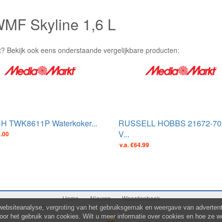
WMF Skyline 1,6 L
t? Bekijk ook eens onderstaande vergelijkbare producten:
 TWK8611P Waterkoker...
RUSSELL HOBBS 21672-70 
V...
9.00
v.a. €64.99
Home
Nieuws
Woordenboek
Over mediaplaats.nl
Privacy
Contact
Adverteren
websiteanalyse, vergroting van het gebruiksgemak en weergave van advertenti
voor het gebruik van cookies. Wilt u meer informatie over cookies en hoe ze w