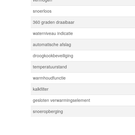
snoerloos
360 graden draaibaar
waterniveau indicatie
automatische afslag
droogkookbeveiliging
temperatuurstand
warmhoudfunctie
kalkfilter
gesloten verwarmingselement
snoeropberging