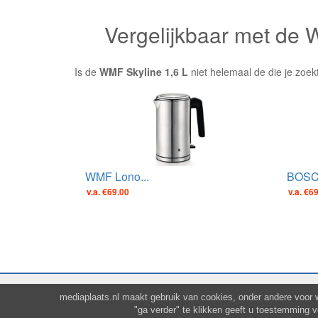
Vergelijkbaar met de 
Is de
WMF Skyline 1,6 L
niet helemaal de die je zoek
WMF Lono...
BOSCH
v.a. €69.00
v.a. €6
mediaplaats.nl maakt gebruik van cookies, onder andere voor 
"ga verder" te klikken geeft u toestemming 