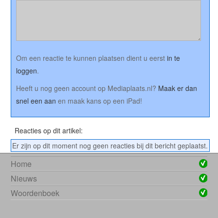
Om een reactie te kunnen plaatsen dient u eerst
in te
loggen
.
Heeft u nog geen account op Mediaplaats.nl?
Maak er dan
snel een aan
en maak kans op een iPad!
Reacties op dit artikel:
Er zijn op dit moment nog geen reacties bij dit bericht geplaatst.
Home
Nieuws
Woordenboek