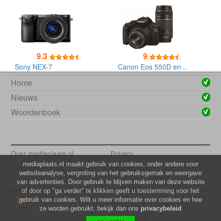
9.3
9
Sony NEX-7
Canon Eos 550D en ..
Home
Nieuws
Woordenboek
Over mediaplaats.nl
Privacy
mediaplaats.nl maakt gebruik van cookies, onder andere voor
Contact
Adverteren
websiteanalyse, vergroting van het gebruiksgemak en weergave
van advertenties. Door gebruik te blijven maken van deze website
of door op "ga verder" te klikken geeft u toestemming voor het
gebruik van cookies. Wilt u meer informatie over cookies en hoe
ze worden gebruikt, bekijk dan ons
privacybeleid
© www.mediaplaats.nl 2026