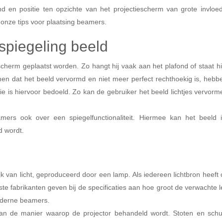
 en positie ten opzichte van het projectiescherm van grote invloed o
onze tips voor plaatsing beamers.
spiegeling beeld
scherm geplaatst worden. Zo hangt hij vaak aan het plafond of staat hi
n dat het beeld vervormd en niet meer perfect rechthoekig is, heb
 is hiervoor bedoeld. Zo kan de gebruiker het beeld lichtjes vervor
amers ook over een spiegelfunctionaliteit. Hiermee kan het beeld 
d wordt.
jk van licht, geproduceerd door een lamp. Als iedereen lichtbron heef
ste fabrikanten geven bij de specificaties aan hoe groot de verwachte
oderne beamers.
 van de manier waarop de projector behandeld wordt. Stoten en sch