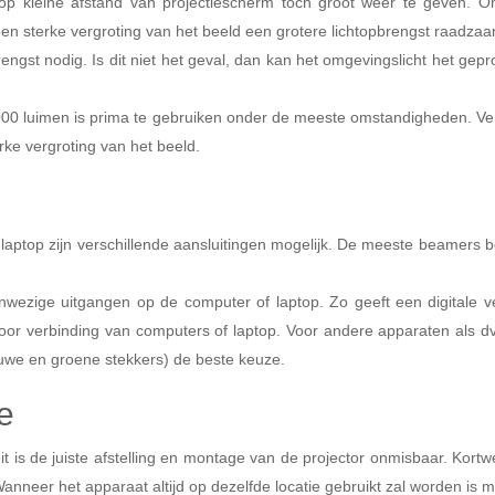
p kleine afstand van projectiescherm toch groot weer te geven. Om
 een sterke vergroting van het beeld een grotere lichtopbrengst raadza
rengst nodig. Is dit niet het geval, dan kan het omgevingslicht het gep
00 luimen is prima te gebruiken onder de meeste omstandigheden. Verd
erke vergroting van het beeld.
laptop zijn verschillende aansluitingen mogelijk. De meeste beamers 
anwezige uitgangen op de computer of laptop. Zo geeft een digitale v
oor verbinding van computers of laptop. Voor andere apparaten als dvd
auwe en groene stekkers) de beste keuze.
e
t is de juiste afstelling en montage van de projector onmisbaar. Kort
nneer het apparaat altijd op dezelfde locatie gebruikt zal worden is m