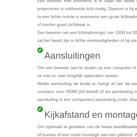
Een beamer met zoomlens is in staat het beeld o
projecteren is voldoende licht nodig. Daarom is bij
In een lichte ruimte is eveneens een grote lichtopb
of minder goed zichtbaar is.
Een beamer net een lichtopbrengst van 1500 tot 20
zal het beeld zijn in lichte omstandigheden of bij st
Aansluitingen
Om een beamer aan te sluiten op een computer of 
ze met zo veel mogelijk apparaten samen.
Welke aansluiting de beste is, hangt af van de a
voorkeur voor HDMI (hd beeld) of dvi aansluiting v
aansluiting is een component aansluiting (rode, bl
Kijkafstand en montag
Om optimaal te genieten van de beste beeldkwalitei
of bureau of een vaste montage aan een plafond. Wa