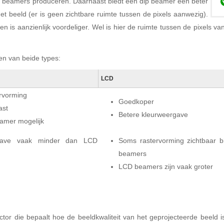
re beamers produceren. Daarnaast biedt een dlp beamer een beter
et beeld (er is geen zichtbare ruimte tussen de pixels aanwezig).
is aanzienlijk voordeliger. Wel is hier de ruimte tussen de pixels van 
en van beide types:
LCD
rvorming
Goedkoper
ast
Betere kleurweergave
eamer mogelijk
rgave vaak minder dan LCD
Soms rastervorming zichtbaar bi
beamers
LCD beamers zijn vaak groter
ctor die bepaalt hoe de beeldkwaliteit van het geprojecteerde beeld