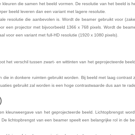
nde kleuren die samen het beeld vormen. De resolutie van het beeld is h
per beeld leveren dan een variant met lagere resolutie.
le resolutie die aanbevolen is. Wordt de beamer gebruikt voor (zakeli
r een projector met bijvoorbeeld 1366 x 768 pixels. Wordt de beamer 
l voor een variant met full-HD resolutie (1920 x 1080 pixels).
ot het verschil tussen zwart- en wittinten van het geprojecteerde beel
en die in donkere ruimten gebruikt worden. Bij beeld met laag contrast 
aties gebruikt zal worden is een hoge contrastwaarde dus aan te rad
)
d en kleurweergave van het geprojecteerde beeld. Lichtopbrengst wo
 De lichtopbrengst van een beamer speelt een belangrijke rol in de be