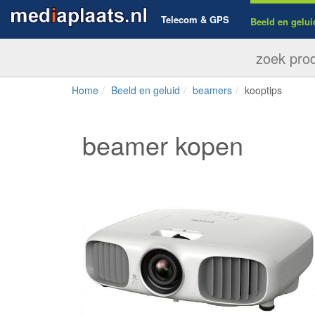
Telecom & GPS
Beeld en gelui
Home
Beeld en geluid
beamers
kooptips
beamer kopen