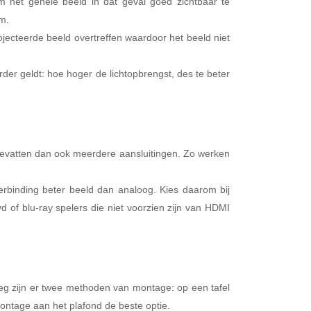
 het gehele beeld in dat geval goed zichtbaar te
am.
rojecteerde beeld overtreffen waardoor het beeld niet
er geldt: hoe hoger de lichtopbrengst, des te beter
bevatten dan ook meerdere aansluitingen. Zo werken
erbinding beter beeld dan analoog. Kies daarom bij
 of blu-ray spelers die niet voorzien zijn van HDMI
weg zijn er twee methoden van montage: op een tafel
ontage aan het plafond de beste optie.