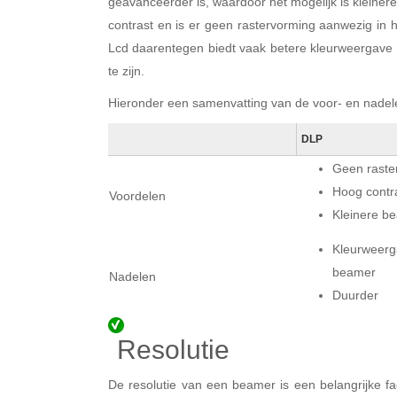
geavanceerder is, waardoor het mogelijk is kleine
contrast en is er geen rastervorming aanwezig in h
Lcd daarentegen biedt vaak betere kleurweergave en 
te zijn.
Hieronder een samenvatting van de voor- en nadel
DLP
Geen raste
Hoog contr
Voordelen
Kleinere b
Kleurwee
beamer
Nadelen
Duurder
Resolutie
De resolutie van een beamer is een belangrijke fa