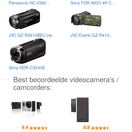
Panasonic HC-V380 ..
Sony FDR-AX53 4K C..
JVC GZ-RX610BEU zw..
JVC Everio GZ-R415..
Sony HDR-CX240E
Best beoordeelde videocamera's /
camcorders:
9.4
8.8