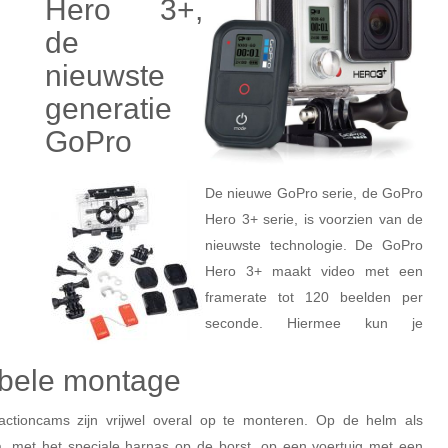
Hero 3+,
de
nieuwste
generatie
GoPro
De nieuwe GoPro serie, de GoPro
Hero 3+ serie, is voorzien van de
nieuwste technologie. De GoPro
Hero 3+ maakt video met een
framerate tot 120 beelden per
seconde. Hiermee kun je
ibele montage
ctioncams zijn vrijwel overal op te monteren. Op de helm als
 met het speciale harnas op de borst, op een voertuig met een