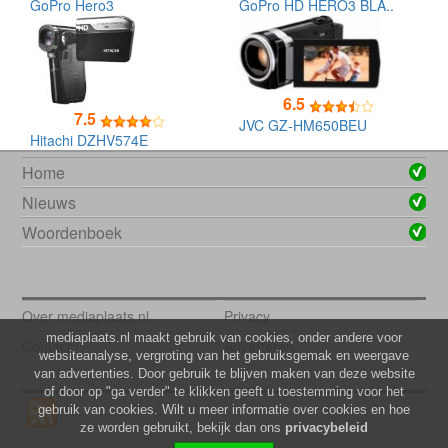
GoPro Hero3
GoPro HD HERO3 BLA..
6.5
7.5
JVC GZ-HM650BEU
Hitachi DZHV574E
Home
Nieuws
Woordenboek
Over mediaplaats.nl
Privacy
mediaplaats.nl maakt gebruik van cookies, onder andere voor
Contact
Adverteren
websiteanalyse, vergroting van het gebruiksgemak en weergave
van advertenties. Door gebruik te blijven maken van deze website
of door op "ga verder" te klikken geeft u toestemming voor het
gebruik van cookies. Wilt u meer informatie over cookies en hoe
ze worden gebruikt, bekijk dan ons
privacybeleid