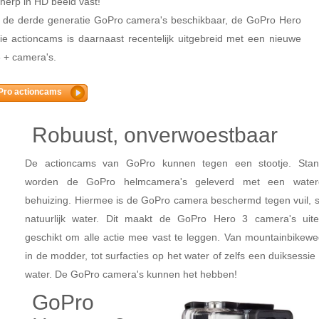
herp in HD beeld vast!
s de derde generatie GoPro camera's beschikbaar, de GoPro Hero
ie actioncams is daarnaast recentelijk uitgebreid met een nieuwe
3 + camera's.
Pro actioncams
Robuust, onverwoestbaar
De actioncams van GoPro kunnen tegen een stootje. Stan
worden de GoPro helmcamera's geleverd met een waterd
behuizing. Hiermee is de GoPro camera beschermd tegen vuil, s
natuurlijk water. Dit maakt de GoPro Hero 3 camera's uit
geschikt om alle actie mee vast te leggen. Van mountainbikewed
in de modder, tot surfacties op het water of zelfs een duiksessie
water. De GoPro camera's kunnen het hebben!
GoPro