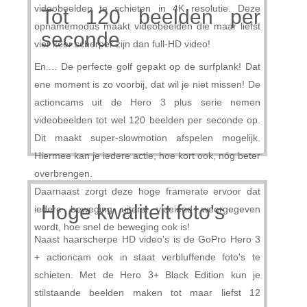
videobeelden te schieten in 4K resolutie. Deze
Tot 120 beelden per
opnamemodus maakt videobeelden die maar liefst
seconde
vier keer scherper zijn dan full-HD video!
En.... De perfecte golf gepakt op de surfplank! Dat
ene moment is zo voorbij, dat wil je niet missen! De
actioncams uit de Hero 3 plus serie nemen
videobeelden tot wel 120 beelden per seconde op.
Dit maakt super-slowmotion afspelen mogelijk.
Hiermee kan je iedere actie, hoe kort ook, nóg beter
overbrengen.
Daarnaast zorgt deze hoge framerate ervoor dat
Hoge kwaliteit foto's
iedere beweging uiterst vloeiend weergegeven
wordt, hoe snel de beweging ook is!
Naast haarscherpe HD video's is de GoPro Hero 3
+ actioncam ook in staat verbluffende foto's te
schieten. Met de Hero 3+ Black Edition kun je
stilstaande beelden maken tot maar liefst 12