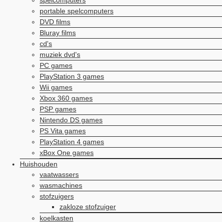
spelcomputers
portable spelcomputers
DVD films
Bluray films
cd's
muziek dvd's
PC games
PlayStation 3 games
Wii games
Xbox 360 games
PSP games
Nintendo DS games
PS Vita games
PlayStation 4 games
xBox One games
Huishouden
vaatwassers
wasmachines
stofzuigers
zakloze stofzuiger
koelkasten