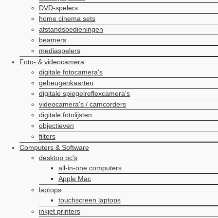
DVD-spelers
home cinema sets
afstandsbedieningen
beamers
mediaspelers
Foto- & videocamera
digitale fotocamera's
geheugenkaarten
digitale spiegelreflexcamera's
videocamera's / camcorders
digitale fotolijsten
objectieven
filters
Computers & Software
desktop pc's
all-in-one computers
Apple Mac
laptops
touchscreen laptops
inkjet printers