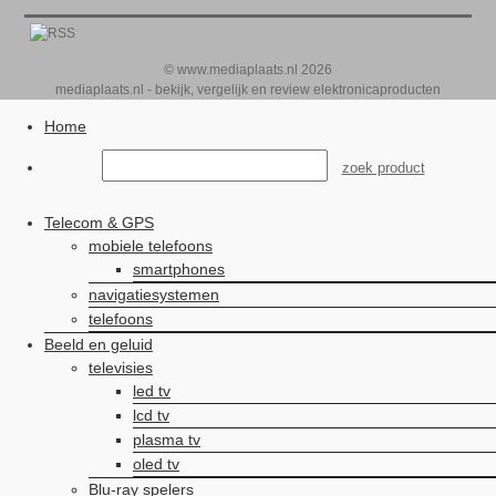
© www.mediaplaats.nl 2026
mediaplaats.nl - bekijk, vergelijk en review elektronicaproducten
Home
Telecom & GPS
mobiele telefoons
smartphones
navigatiesystemen
telefoons
Beeld en geluid
televisies
led tv
lcd tv
plasma tv
oled tv
Blu-ray spelers