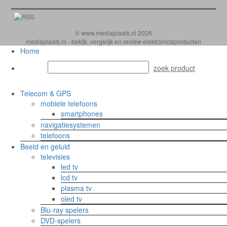
© www.mediaplaats.nl 2026
mediaplaats.nl - bekijk, vergelijk en review elektronicaproducten
Home
Telecom & GPS
mobiele telefoons
smartphones
navigatiesystemen
telefoons
Beeld en geluid
televisies
led tv
lcd tv
plasma tv
oled tv
Blu-ray spelers
DVD-spelers