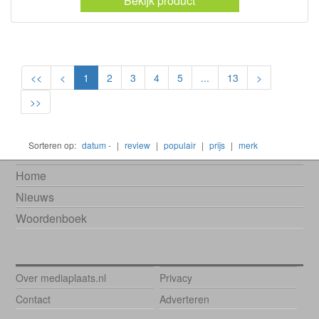
Bekijk product
<<
<
1
2
3
4
5
...
13
>
>>
Sorteren op:
datum -
|
review
|
populair
|
prijs
|
merk
Home
Nieuws
Woordenboek
Over mediaplaats.nl
Privacy
Contact
Adverteren