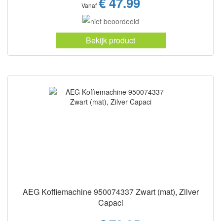
€ 47.99
Vanaf
Bekijk product
AEG Koffiemachine 950074337 Zwart (mat), Zilver
Capaci