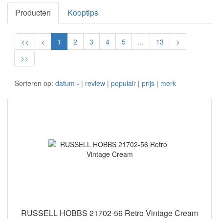
Producten
Kooptips
<<
<
1
2
3
4
5
...
13
>
>>
Sorteren op:
datum -
|
review
|
populair
|
prijs
|
merk
RUSSELL HOBBS 21702-56 Retro Vintage Cream