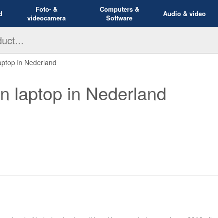
Foto- &
Computers &
d
Audio & video
videocamera
Software
aptop in Nederland
an laptop in Nederland