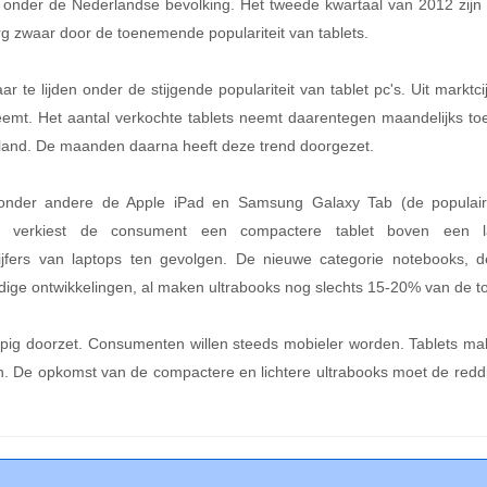
ps onder de Nederlandse bevolking. Het tweede kwartaal van 2012 zijn 
g zwaar door de toenemende populariteit van tablets.
 te lijden onder de stijgende populariteit van tablet pc's. Uit marktc
fneemt. Het aantal verkochte tablets neemt daarentegen maandelijks 
rland. De maanden daarna heeft deze trend doorgezet.
onder andere de Apple iPad en Samsung Galaxy Tab (de populairs
er verkiest de consument een compactere tablet boven een l
fers van laptops ten gevolgen. De nieuwe categorie notebooks, d
ige ontwikkelingen, al maken ultrabooks nog slechts 15-20% van de tot
opig doorzet. Consumenten willen steeds mobieler worden. Tablets ma
jn. De opkomst van de compactere en lichtere ultrabooks moet de reddi