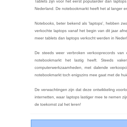
Tablets zijn voor het eerst populairder dan lapto
Nederland. De notebookmarkt heeft het al langer er
Notebooks, beter bekend als 'laptops', hebben zwaar
verkochte laptops vanaf het begin van dit jaar a
meer tablets dan laptops verkocht werden in Nede
De steeds weer verbroken verkooprecords van 
notebookmarkt het lastig heeft. Steeds vak
computerwerkzaamheden, met dalende verkoopcij
notebookmarkt toch enigszins mee gaat met de huid
De verwachtingen zijn dat deze ontwikkeling voorl
internetten, waar laptops lastiger mee te nemen zi
de toekomst zal het leren!