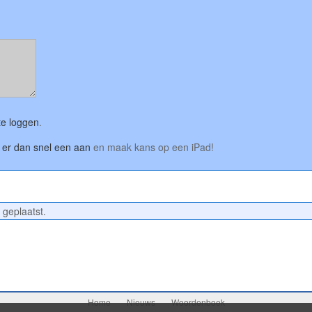
 te loggen
.
er dan snel een aan
en maak kans op een iPad!
 geplaatst.
Home
Nieuws
Woordenboek