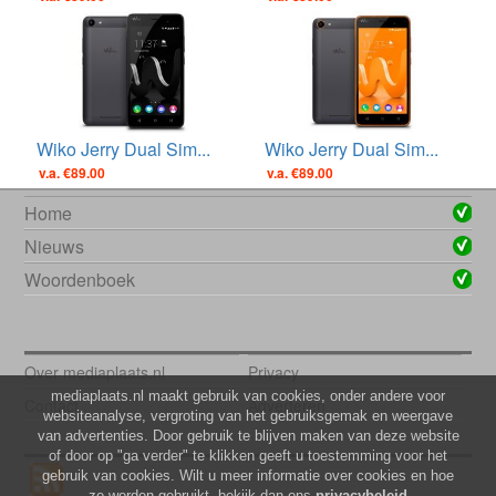
Wiko Jerry Dual Sim...
Wiko Jerry Dual Sim...
v.a. €89.00
v.a. €89.00
Home
Nieuws
Woordenboek
Over mediaplaats.nl
Privacy
mediaplaats.nl maakt gebruik van cookies, onder andere voor
Contact
Adverteren
websiteanalyse, vergroting van het gebruiksgemak en weergave
van advertenties. Door gebruik te blijven maken van deze website
of door op "ga verder" te klikken geeft u toestemming voor het
gebruik van cookies. Wilt u meer informatie over cookies en hoe
ze worden gebruikt, bekijk dan ons
privacybeleid