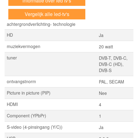
informatie over led tv's
Vergelijk alle led-tv's
achtergrondverlichting- technologie
HD
Ja
muziekvermogen
20 watt
tuner
DVB-T, DVB-C,
DVB-C (HD),
DVB-S
ontvangstnorm
PAL, SECAM
Picture in picture (PIP)
Nee
HDMI
4
Component (YPbPr)
1
S-video (4-pinsingang (Y/C))
Ja