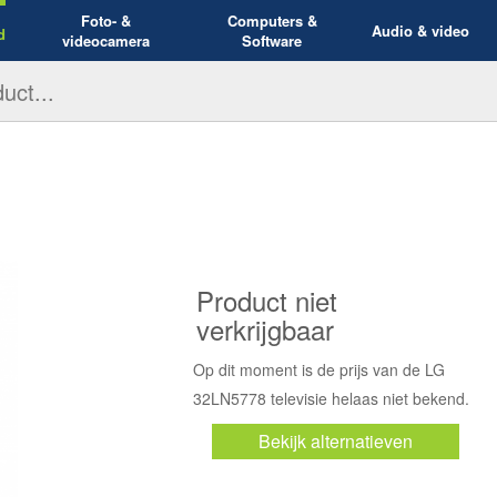
Foto- &
Computers &
Audio & video
d
videocamera
Software
Product niet
verkrijgbaar
Op dit moment is de prijs van de LG
32LN5778 televisie helaas niet bekend.
Bekijk alternatieven