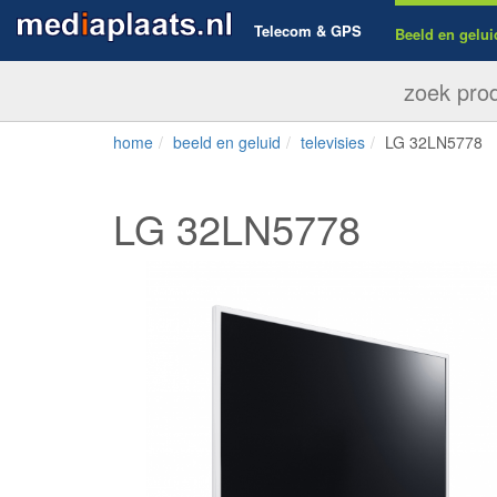
Telecom & GPS
Beeld en gelui
home
beeld en geluid
televisies
LG 32LN5778
LG 32LN5778