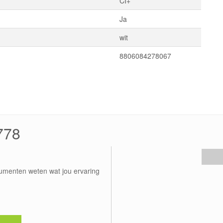
CI+
Ja
wit
8806084278067
778
umenten weten wat jou ervaring