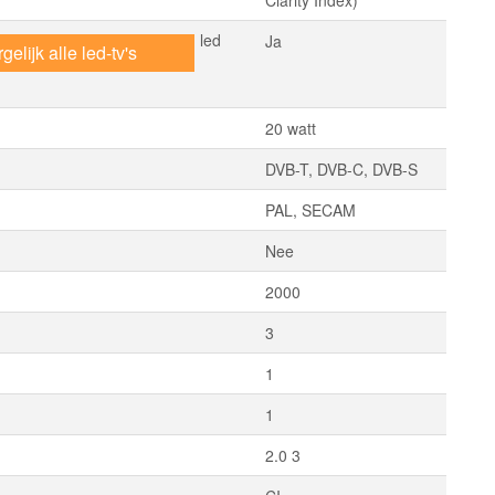
Clarity Index)
led
Ja
gelijk alle led-tv's
20 watt
DVB-T, DVB-C, DVB-S
PAL, SECAM
Nee
2000
3
1
1
2.0 3