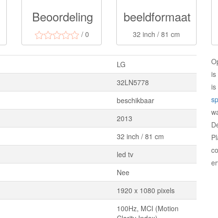
Beoordeling
beeldformaat
/ 0
32 inch / 81 cm
O
LG
is
32LN5778
is
sp
beschikbaar
w
2013
D
32 inch / 81 cm
Pl
co
led tv
er
Nee
1920 x 1080 pixels
100Hz, MCI (Motion