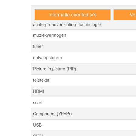
informatie over led tv's
Ver
achtergrondverlichting- technologie
muziekvermogen
tuner
ontvangstnorm
Picture in picture (PIP)
teletekst
HDMI
scart
Component (YPbPr)
USB