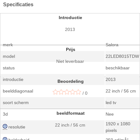
Specificaties
Introductie
2013
merk
Salora
Prijs
model
22LED8015TDW
Niet leverbaar
status
beschikbaar
introductie
2013
Beoordeling
beelddiagonaal
22 inch / 56 cm
/ 0
soort scherm
led tv
beeldformaat
3d
Nee
1920 x 1080
22 inch / 56 cm
resolutie
pixels