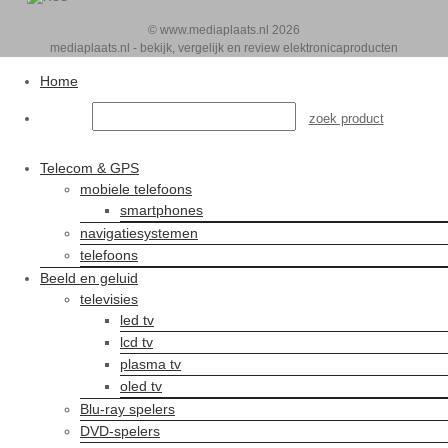
© www.mediaplaats.nl 2026
mediaplaats.nl - bekijk, vergelijk en review elektronicaproducten
Home
Telecom & GPS
mobiele telefoons
smartphones
navigatiesystemen
telefoons
Beeld en geluid
televisies
led tv
lcd tv
plasma tv
oled tv
Blu-ray spelers
DVD-spelers