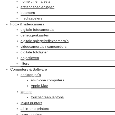
home cinema sets
afstandsbedieningen
beamers
mediaspelers
Foto- & videocamera
digitale fotocamera's
geheugenkaarten
digitale spiegelreflexcamera's
videocamera's / camcorders
digitale fotolijsten
objectieven
filters
Computers & Software
desktop pc's
all-in-one computers
Apple Mac
laptops
touchscreen laptops
inkjet printers
all-in-one printers
laser printers