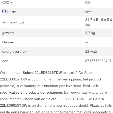
CI/CI+
CI+
DLNA
Nee
31,7 x 51,6 x 5,6
afm. excl. voet
cm
gewicht
3,7 kg
kleuren
wit
energieverbruik
22 watt
ean
8717775962427
Op zoek naar
Salora 22LED8015TDW
televisie? De Salora
22LED8015TDW is op dit moment niet verkrijgbaar, het product
(televisie) is verouderd of binnenkort pas leverbaar. Bekijk alle
specificaties en producteigenschappen
. Benieuwd naar wat andere
consumenten vinden van de Salora 22LED8015TDW? De
Salora
22LED8015TDW
is op dit moment nog niet beoordeeld. Plaats zelf als
eerste een review en laat andere consumenten met jouw beoordeling