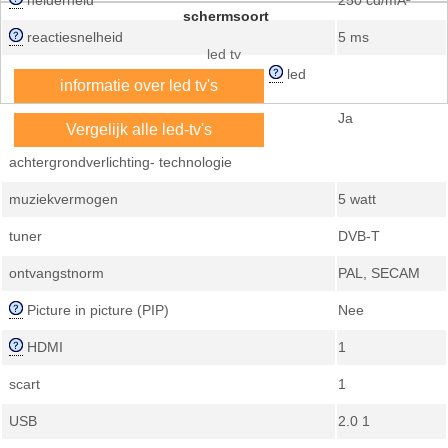
helderheid
250 cd/mÂ²
schermsoort
reactiesnelheid
5 ms
led tv
led
informatie over led tv's
Ja
Vergelijk alle led-tv's
achtergrondverlichting- technologie
muziekvermogen
5 watt
tuner
DVB-T
ontvangstnorm
PAL, SECAM
Picture in picture (PIP)
Nee
HDMI
1
scart
1
USB
2.0 1