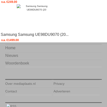
v.a. €249.00
Samsung Samsung UE98DU9070 (20...
v.a. €1499.00
Home
Nieuws
Woordenboek
Over mediaplaats.nl
Privacy
Contact
Adverteren