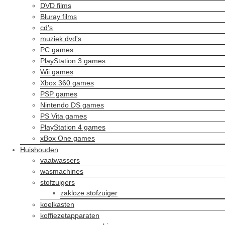
DVD films
Bluray films
cd's
muziek dvd's
PC games
PlayStation 3 games
Wii games
Xbox 360 games
PSP games
Nintendo DS games
PS Vita games
PlayStation 4 games
xBox One games
Huishouden
vaatwassers
wasmachines
stofzuigers
zakloze stofzuiger
koelkasten
koffiezetapparaten