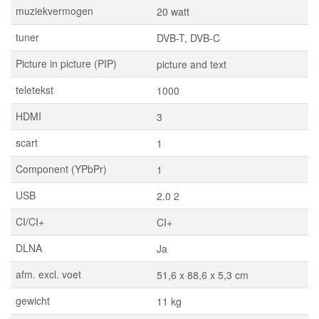
muziekvermogen
20 watt
tuner
DVB-T, DVB-C
Picture in picture (PIP)
picture and text
teletekst
1000
HDMI
3
scart
1
Component (YPbPr)
1
USB
2.0 2
CI/CI+
CI+
DLNA
Ja
afm. excl. voet
51,6 x 88,6 x 5,3 cm
gewicht
11 kg