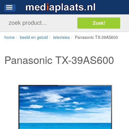
home
beeld en geluid
televisies
Panasonic TX-39AS600
Panasonic TX-39AS600