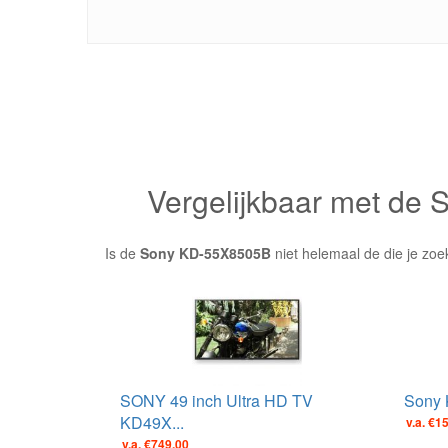
Vergelijkbaar met de
Is de
Sony KD-55X8505B
niet helemaal de die je zoe
SONY 49 inch Ultra HD TV
Sony 
KD49X...
v.a. €1
v.a. €749.00