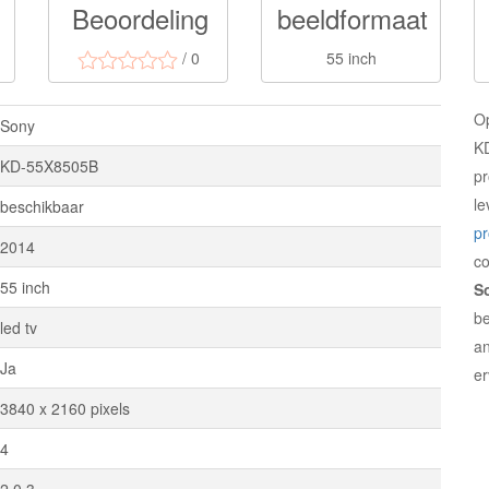
Beoordeling
beeldformaat
/ 0
55 inch
O
Sony
KD
KD-55X8505B
pr
le
beschikbaar
p
2014
c
55 inch
S
be
led tv
an
Ja
er
3840 x 2160 pixels
4
2.0 3