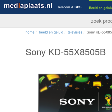
Telecom & GPS
Beeld en gelui
home
beeld en geluid
televisies
Sony KD-55X8
Sony KD-55X8505B