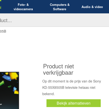
Foto- &
Computers &
Audio & video
d
videocamera
Software
505B
Product niet
verkrijgbaar
Op dit moment is de prijs van de Sony
KD-55X8505B televisie helaas niet
bekend.
Bekijk alternatieven