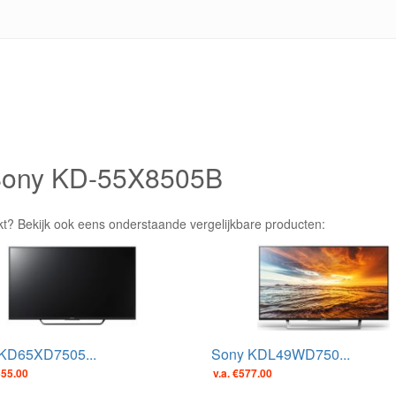
 Sony KD-55X8505B
kt? Bekijk ook eens onderstaande vergelijkbare producten:
KD65XD7505...
Sony KDL49WD750...
555.00
v.a. €577.00