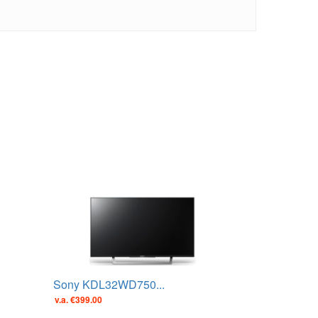
Sony KDL32WD750...
v.a. €399.00