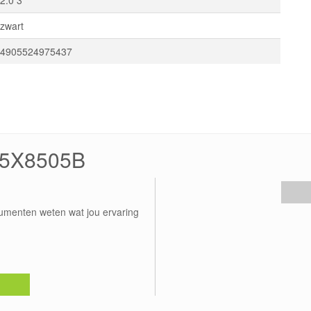
zwart
4905524975437
-55X8505B
umenten weten wat jou ervaring