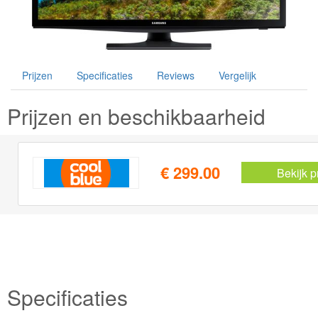
Prijzen
Specificaties
Reviews
Vergelijk
Prijzen en beschikbaarheid
€ 299.00
Bekijk p
Specificaties