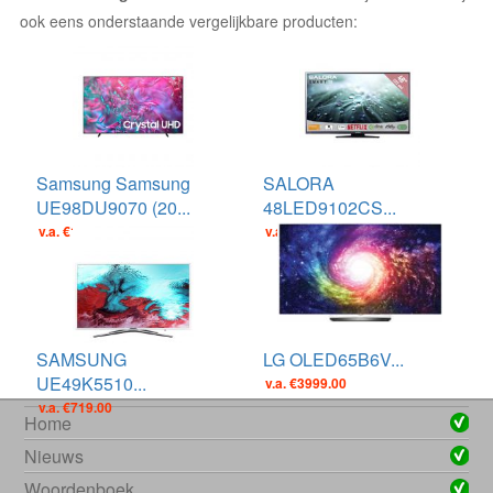
ook eens onderstaande vergelijkbare producten:
Samsung Samsung
SALORA
UE98DU9070 (20...
48LED9102CS...
v.a. €1499.00
v.a. €449.00
SAMSUNG
LG OLED65B6V...
UE49K5510...
v.a. €3999.00
v.a. €719.00
Home
Nieuws
Woordenboek