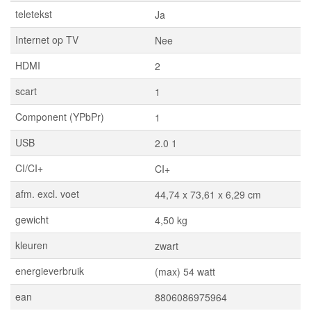
teletekst
Ja
Internet op TV
Nee
HDMI
2
scart
1
Component (YPbPr)
1
USB
2.0 1
CI/CI+
CI+
afm. excl. voet
44,74 x 73,61 x 6,29 cm
gewicht
4,50 kg
kleuren
zwart
energieverbruik
(max) 54 watt
ean
8806086975964