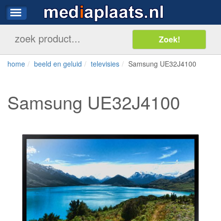
home
beeld en geluid
televisies
Samsung UE32J4100
Samsung UE32J4100