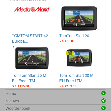
TOMTOM START 42
TomTom Start 20...
Europa...
v.a. €99.00
v.a. €119.00
TomTom Start 25 M
TomTom Start 20 M
EU Free LTM...
EU Free LTM ...
v.a. €115.00
v.a. €109.00
Home
Nieuws
Woordenboek