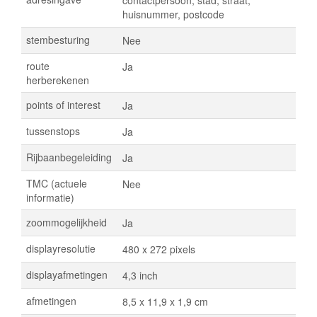
huisnummer, postcode
stembesturing
Nee
route
Ja
herberekenen
points of interest
Ja
tussenstops
Ja
Rijbaanbegeleiding
Ja
TMC (actuele
Nee
informatie)
zoommogelijkheid
Ja
displayresolutie
480 x 272 pixels
displayafmetingen
4,3 inch
afmetingen
8,5 x 11,9 x 1,9 cm