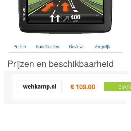
Prijzen
Specificaties
Reviews
Vergelijk
Prijzen en beschikbaarheid
€ 109.00
Bekijk