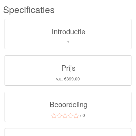
Specificaties
Introductie
?
Prijs
v.a. €399.00
Beoordeling
/ 0