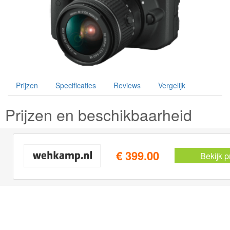
Prijzen
Specificaties
Reviews
Vergelijk
Prijzen en beschikbaarheid
€ 399.00
Bekijk p