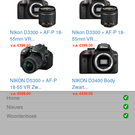
Nikon D3300 + AF-P 18-
Nikon D3300 + AF-P 18-
55mm VR...
55mm VR...
v.a. €399.00
v.a. €399.00
NIKON D5300 + AF-P
NIKON D3400 Body
18-55 VR Zw...
Zwart...
v.a. €569.00
v.a. €439.00
Home
Nieuws
Woordenboek