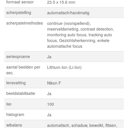
formaat sensor
23.5 x 15.6 mm
scherpstelling
automatisch/handmatig
scherpstelmethodes
continue (voorspellend),
meerveldsmeting, contrast detection,
monitoring auto focus, tracking auto
focus, Gezichtsherkenning, enkele
automatische focus
serieopname
Ja
aantal beelden per
Lithium-Ion (Li-Ion)
sec.
lensvatting
Nikon F
beeldstabilisatie
Ja
iso
100
histogram
Ja
wibalans
automatisch, schaduw, bewolkt, flitsen,