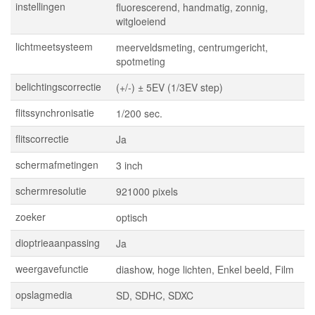
instellingen
fluorescerend, handmatig, zonnig,
witgloeiend
lichtmeetsysteem
meerveldsmeting, centrumgericht,
spotmeting
belichtingscorrectie
(+/-) ± 5EV (1/3EV step)
flitssynchronisatie
1/200 sec.
flitscorrectie
Ja
schermafmetingen
3 inch
schermresolutie
921000 pixels
zoeker
optisch
dioptrieaanpassing
Ja
weergavefunctie
diashow, hoge lichten, Enkel beeld, Film
opslagmedia
SD, SDHC, SDXC