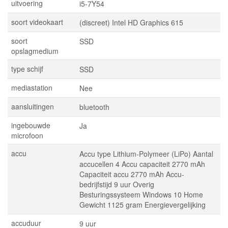
uitvoering
i5-7Y54
soort videokaart
(discreet) Intel HD Graphics 615
soort
SSD
opslagmedium
type schijf
SSD
mediastation
Nee
aansluitingen
bluetooth
ingebouwde
Ja
microfoon
accu
Accu type Lithium-Polymeer (LiPo) Aantal
accucellen 4 Accu capaciteit 2770 mAh
Capaciteit accu 2770 mAh Accu-
bedrijfstijd 9 uur Overig
Besturingssysteem Windows 10 Home
Gewicht 1125 gram Energievergelijking
accuduur
9 uur