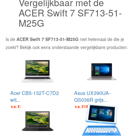
Vergelijkbaar met de
ACER Swift 7 SF713-51-
M25G
Is de
ACER Swift 7 SF713-51-M25G
niet helemaal de die je
zoekt? Bekijk ook eens onderstaande vergelijkbare producten:
Acer CB5-132T-C7D2
Asus UX390UA-
wit...
GS036R grijs...
v.a. €385.00
v.a. €1899.00