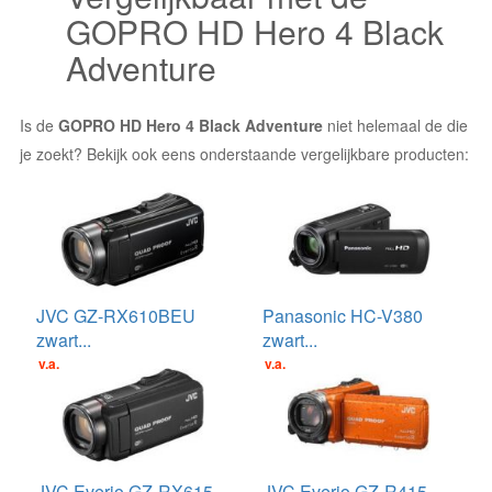
GOPRO HD Hero 4 Black
Adventure
Is de
GOPRO HD Hero 4 Black Adventure
niet helemaal de die
je zoekt? Bekijk ook eens onderstaande vergelijkbare producten:
JVC GZ-RX610BEU
Panasonic HC-V380
zwart...
zwart...
v.a. €349.99
v.a. €279.00
JVC Everio GZ-RX615
JVC Everio GZ-R415