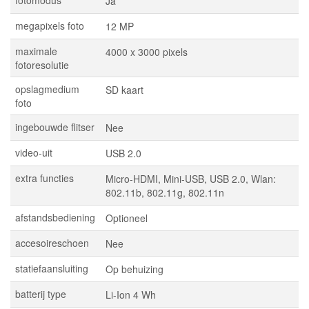
fotomodus
Ja
megapixels foto
12 MP
maximale
4000 x 3000 pixels
fotoresolutie
opslagmedium
SD kaart
foto
ingebouwde flitser
Nee
video-uit
USB 2.0
extra functies
Micro-HDMI, Mini-USB, USB 2.0, Wlan:
802.11b, 802.11g, 802.11n
afstandsbediening
Optioneel
accesoireschoen
Nee
statiefaansluiting
Op behuizing
batterij type
Li-Ion 4 Wh