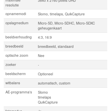
maximale
3840 x 2160 pixels UHD
resolutie
opnamemodi
Slomo, timelaps, QuikCapture
opslagmedium
Micro-SD, Micro-SDHC, Micro-SDXC
geheugenkaart
beeldverhouding
4:3, 16:9
breedbeeld
breedbeeld, standaard
optische zoom
Nee
zoeker
-
beeldscherm
Optioneel
witbalans
automatisch, custom
AE-programma's
Slomo
timelaps
QuikCapture