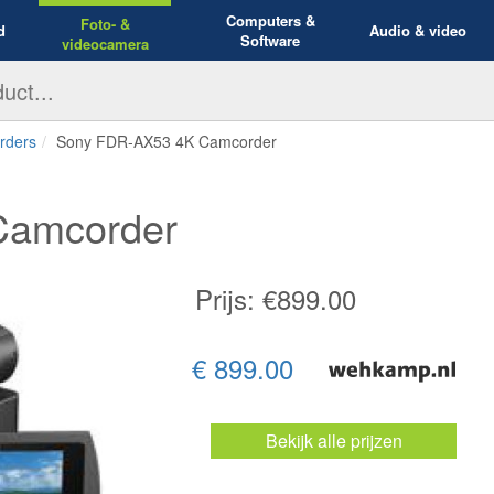
Computers &
Foto- &
d
Audio & video
Software
videocamera
rders
Sony FDR-AX53 4K Camcorder
Camcorder
Prijs: €
899.00
€ 899.00
Bekijk alle prijzen