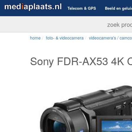
Telecom & GPS
Beeld en gelui
home
foto- & videocamera
videocamera's / camco
Sony FDR-AX53 4K 