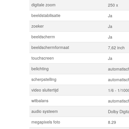
digitale zoom
250 x
beeldstabilisatie
Ja
zoeker
Ja
beeldscherm
Ja
beeldschermformaat
7,62 inch
touchscreen
Ja
belichting
automatisc
scherpstelling
automatisc
video sluitertijd
1/6 - 1/100
witbalans
automatisch
audio systeem
Dolby Digit
megapixels foto
8.29