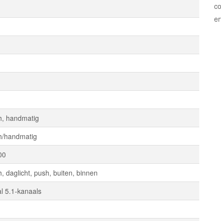
co
er
h, handmatig
h/handmatig
00
, daglicht, push, buiten, binnen
al 5.1-kanaals