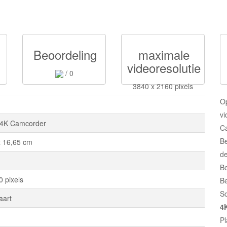
Beoordeling
maximale
videoresolutie
/ 0
3840 x 2160 pixels
O
v
4K Camcorder
Ca
Be
x 16,65 cm
d
Be
 pixels
B
S
aart
4
Pl