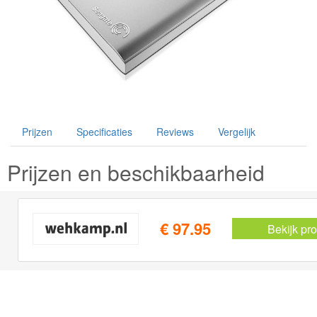
Prijzen
Specificaties
Reviews
Vergelijk
Prijzen en beschikbaarheid
€ 97.95
Bekijk pr