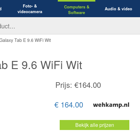
Foto- &
Computers &
d
Audio & video
videocamera
Software
laxy Tab E 9.6 WiFi Wit
 E 9.6 WiFi Wit
Prijs: €
164.00
€ 164.00
Bekijk alle prijzen