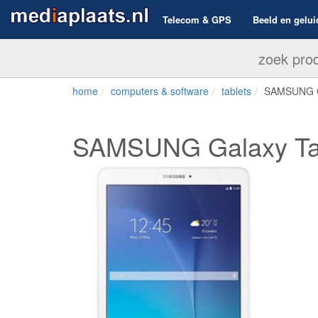
Telecom & GPS
Beeld en gelui
home
computers & software
tablets
SAMSUNG Ga
SAMSUNG Galaxy Tab