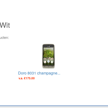
Wit
ucten:
Doro 8031 champagne...
v.a. €175.00