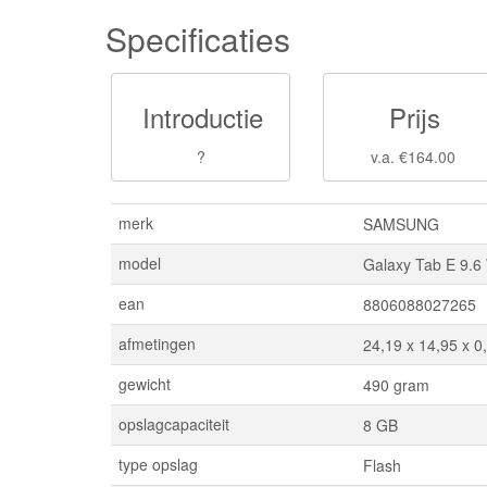
Specificaties
Introductie
Prijs
?
v.a. €164.00
merk
SAMSUNG
model
Galaxy Tab E 9.6 
ean
8806088027265
afmetingen
24,19 x 14,95 x 0
gewicht
490 gram
opslagcapaciteit
8 GB
type opslag
Flash