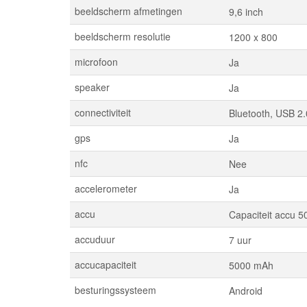
beeldscherm afmetingen
9,6 inch
beeldscherm resolutie
1200 x 800
microfoon
Ja
speaker
Ja
connectiviteit
Bluetooth, USB 2.
gps
Ja
nfc
Nee
accelerometer
Ja
accu
Capaciteit accu 5
accuduur
7 uur
accucapaciteit
5000 mAh
besturingssysteem
Android