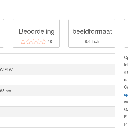
Beoordeling
beeldformaat
/ 0
9,6 inch
O
ta
WiFi Wit
di
na
Ga
,85 cm
sp
w
Ga
E 
Pl