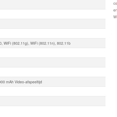
co
er
Wi
0, WiFi (802.11g), WiFi (802.11n), 802.11b
000 mAh Video-afspeeltijd