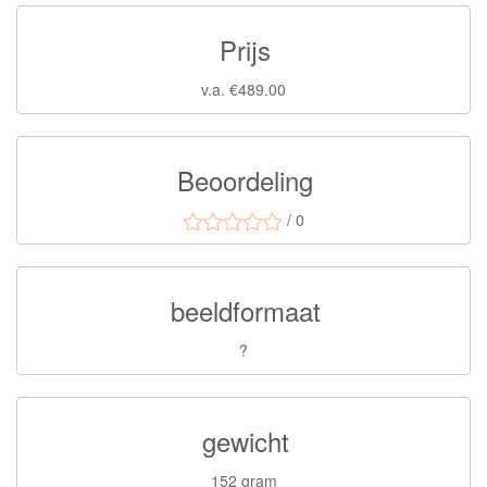
Prijs
v.a. €489.00
Beoordeling
/ 0
beeldformaat
?
gewicht
152 gram