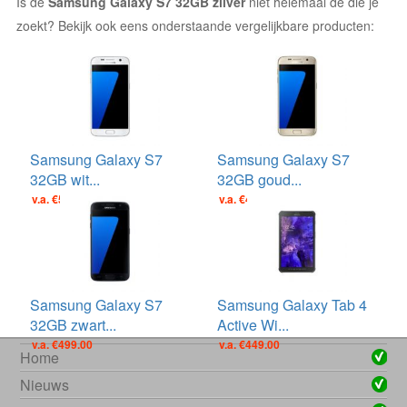
Is de
Samsung Galaxy S7 32GB zilver
niet helemaal de die je
zoekt? Bekijk ook eens onderstaande vergelijkbare producten:
Samsung Galaxy S7
Samsung Galaxy S7
32GB wit...
32GB goud...
v.a. €509.00
v.a. €499.00
Samsung Galaxy S7
Samsung Galaxy Tab 4
32GB zwart...
Active Wi...
v.a. €499.00
v.a. €449.00
Home
Nieuws