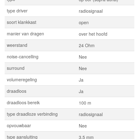
type driver
radiosignaal
soort klankkast
open
manier van dragen
over het hoofd
weerstand
24 Ohm
noise-cancelling
Nee
surround
Nee
volumeregeling
Ja
draadloos
Ja
draadloos bereik
100 m
type draadloze verbinding
radiosignaal
opvouwbaar
Nee
type aansluiting
3.5 mm