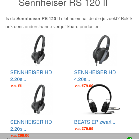
Sennheiser RS 120 II
Is de
Sennheiser RS 120 II
niet helemaal de die je zoekt? Bekijk
ook eens onderstaande vergelijkbare producten:
SENNHEISER HD
SENNHEISER HD
2.20s...
4.20s...
v.a. €69.00
v.a. €79.00
SENNHEISER HD
BEATS EP zwart...
2.20s...
v.a. €79.99
v.a. €69.00