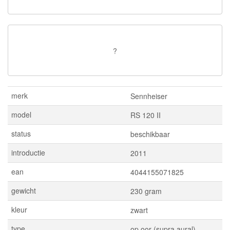
?
merk
Sennheiser
model
RS 120 II
status
beschikbaar
introductie
2011
ean
4044155071825
gewicht
230 gram
kleur
zwart
type
op oor (supra aural)