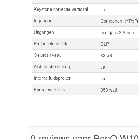
Keystone correctie verticaal
Ja
Ingangen
Component (YPbPr)
Uitgangen
mini-jack 3.5 mm
Projectietechniek
DLP
Geluidsniveau
33 dB
Afstandsbediening
Ja
Interne luidspreker
Ja
Energieverbruik
353 watt
0 reviews voor BenQ W1