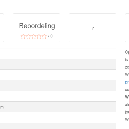
Beoordeling
?
/ 0
O
is
zo
W
p
c
W
al
cm
jo
W