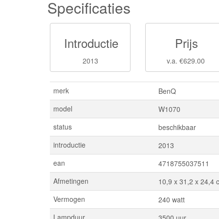
Specificaties
Introductie
Prijs
2013
v.a. €629.00
merk
BenQ
model
W1070
status
beschikbaar
introductie
2013
ean
4718755037511
Afmetingen
10,9 x 31,2 x 24,4 
Vermogen
240 watt
Lampduur
3500 uur