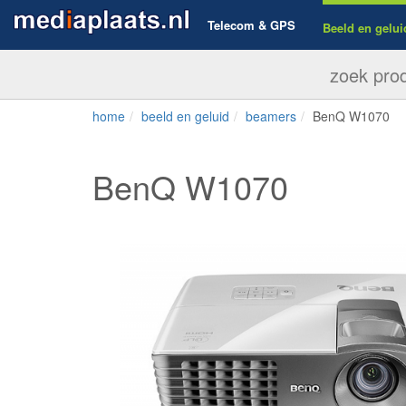
Telecom & GPS
Beeld en gelui
home
beeld en geluid
beamers
BenQ W1070
BenQ W1070