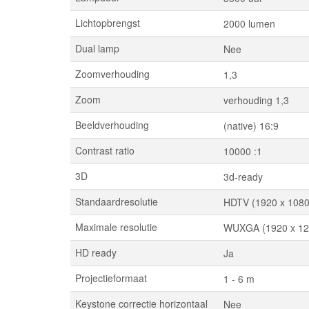
Lichtopbrengst
2000 lumen
Dual lamp
Nee
Zoomverhouding
1,3
Zoom
verhouding 1,3
Beeldverhouding
(native) 16:9
Contrast ratio
10000 :1
3D
3d-ready
Standaardresolutie
HDTV (1920 x 1080
Maximale resolutie
WUXGA (1920 x 12
HD ready
Ja
Projectieformaat
1 - 6 m
Keystone correctie horizontaal
Nee