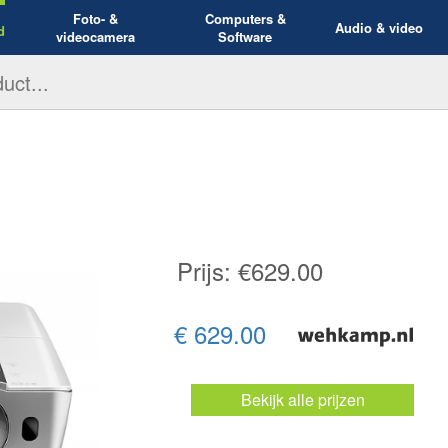
Foto- &
Computers &
Audio & video
d
videocamera
Software
Prijs: €
629.00
€ 629.00
Bekijk alle prijzen