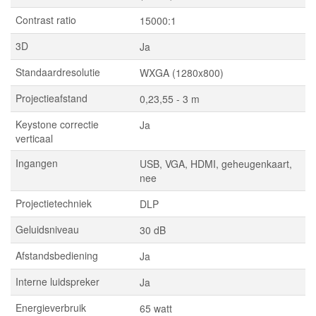
Contrast ratio
15000:1
3D
Ja
Standaardresolutie
WXGA (1280x800)
Projectieafstand
0,23,55 - 3 m
Keystone correctie
Ja
verticaal
Ingangen
USB, VGA, HDMI, geheugenkaart,
nee
Projectietechniek
DLP
Geluidsniveau
30 dB
Afstandsbediening
Ja
Interne luidspreker
Ja
Energieverbruik
65 watt