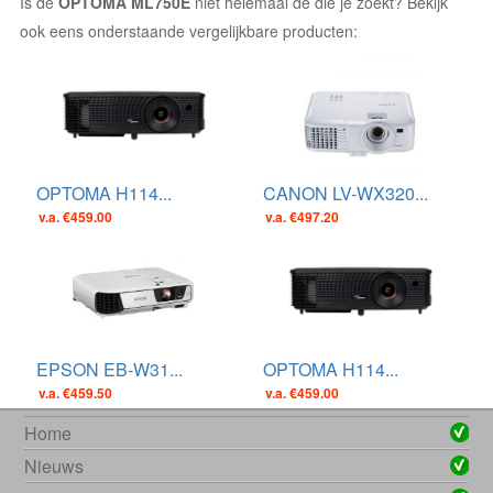
Is de
OPTOMA ML750E
niet helemaal de die je zoekt? Bekijk
ook eens onderstaande vergelijkbare producten:
OPTOMA H114...
CANON LV-WX320...
v.a. €459.00
v.a. €497.20
EPSON EB-W31...
OPTOMA H114...
v.a. €459.50
v.a. €459.00
Home
Nieuws