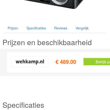
Prijzen
Specificaties
Reviews
Vergelijk
Prijzen en beschikbaarheid
€ 489.00
Bekijk p
Specificaties