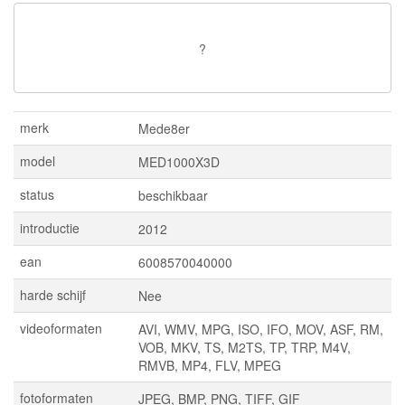
?
merk
Mede8er
model
MED1000X3D
status
beschikbaar
introductie
2012
ean
6008570040000
harde schijf
Nee
videoformaten
AVI, WMV, MPG, ISO, IFO, MOV, ASF, RM,
VOB, MKV, TS, M2TS, TP, TRP, M4V,
RMVB, MP4, FLV, MPEG
fotoformaten
JPEG, BMP, PNG, TIFF, GIF