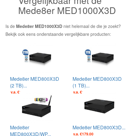
Vergelijkbaar met de
Mede8er MED1000X3D
Is de
Mede8er MED1000X3D
niet helemaal de die je zoekt?
Bekijk ook eens onderstaande vergelijkbare producten:
Mede8er MED800X3D
Mede8er MED800X3D
(2 TB)...
(1 TB)...
v.a. €199.00
v.a. €174.30
Mede8er
Mede8er MED800X3D...
MED800X3D/WP...
v.a. €179.00