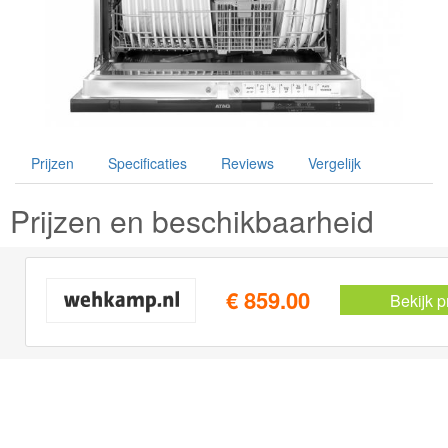
Prijzen
Specificaties
Reviews
Vergelijk
Prijzen en beschikbaarheid
€ 859.00
Bekijk p