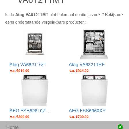
Is de
Atag VA61211MT
niet helemaal de die je zoekt? Bekijk ook
eens onderstaande vergelijkbare producten:
Atag VA68211QT...
Atag VA63211RF...
v.a. €919.00
v.a. €934.00
AEG FSB52610Z...
AEG FSS6360XP...
v.a. €899.00
v.a. €799.00
Home