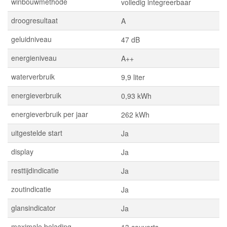
winbouwmethode
volledig integreerbaar
droogresultaat
A
geluidniveau
47 dB
energieniveau
A++
waterverbruik
9,9 liter
energieverbruik
0,93 kWh
energieverbruik per jaar
262 kWh
uitgestelde start
Ja
display
Ja
resttijdindicatie
Ja
zoutindicatie
Ja
glansindicator
Ja
maximale belading
13 couverts