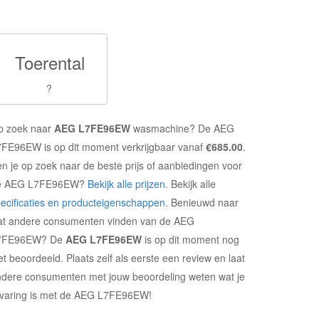
Toerental
?
p zoek naar
AEG L7FE96EW
wasmachine? De AEG
FE96EW is op dit moment verkrijgbaar vanaf
€685.00
.
n je op zoek naar de beste prijs of aanbiedingen voor
e AEG L7FE96EW?
Bekijk alle prijzen
. Bekijk alle
ecificaties en producteigenschappen
. Benieuwd naar
at andere consumenten vinden van de AEG
7FE96EW? De
AEG L7FE96EW
is op dit moment nog
et beoordeeld. Plaats zelf als eerste een review en laat
dere consumenten met jouw beoordeling weten wat je
rvaring is met de AEG L7FE96EW!