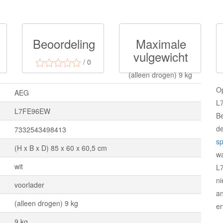
Beoordeling
Maximale
vulgewicht
/ 0
(alleen drogen) 9 kg
O
AEG
L7
L7FE96EW
Be
d
7332543498413
sp
(H x B x D) 85 x 60 x 60,5 cm
w
wit
L
ni
voorlader
an
(alleen drogen) 9 kg
e
9 kg