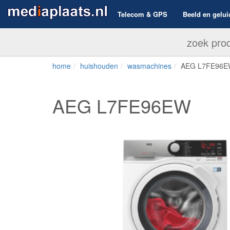
Telecom & GPS
Beeld en gelui
home
huishouden
wasmachines
AEG L7FE96
AEG L7FE96EW