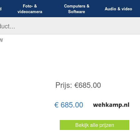
Foto- &
Computers &
d
Audio & video
videocamera
Software
EW
Prijs: €
685.00
€ 685.00
Bekijk alle prijzen