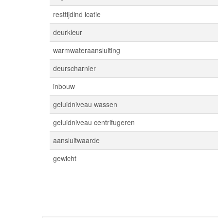
resttijdind icatie
deurkleur
warmwateraansluiting
deurscharnier
inbouw
geluidniveau wassen
geluidniveau centrifugeren
aansluitwaarde
gewicht