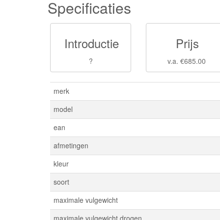
Specificaties
Introductie
Prijs
?
v.a. €685.00
merk
model
ean
afmetingen
kleur
soort
maximale vulgewicht
maximale vulgewicht drogen