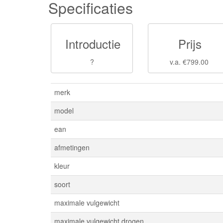
Specificaties
Introductie
Prijs
?
v.a. €799.00
merk
model
ean
afmetingen
kleur
soort
maximale vulgewicht
maximale vulgewicht drogen