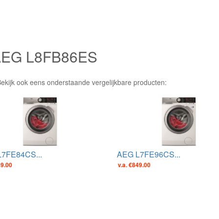
e AEG L8FB86ES
Bekijk ook eens onderstaande vergelijkbare producten:
7FE84CS...
AEG L7FE96CS...
49.00
v.a. €849.00