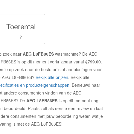
Toerental
?
p zoek naar
AEG L8FB86ES
wasmachine? De AEG
FB86ES is op dit moment verkrijgbaar vanaf
€799.00
.
n je op zoek naar de beste prijs of aanbiedingen voor
e AEG L8FB86ES?
Bekijk alle prijzen
. Bekijk alle
ecificaties en producteigenschappen
. Benieuwd naar
at andere consumenten vinden van de AEG
8FB86ES? De
AEG L8FB86ES
is op dit moment nog
et beoordeeld. Plaats zelf als eerste een review en laat
dere consumenten met jouw beoordeling weten wat je
varing is met de AEG L8FB86ES!