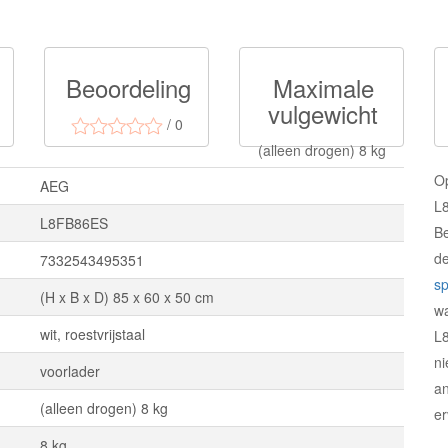
Beoordeling
Maximale
vulgewicht
/ 0
(alleen drogen) 8 kg
O
AEG
L8
L8FB86ES
Be
d
7332543495351
sp
(H x B x D) 85 x 60 x 50 cm
w
wit, roestvrijstaal
L
ni
voorlader
an
(alleen drogen) 8 kg
er
8 kg