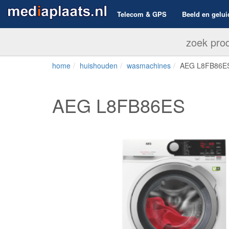
Telecom & GPS
Beeld en gelui
home
huishouden
wasmachines
AEG L8FB86E
AEG L8FB86ES