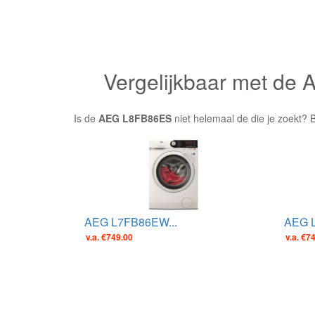
Vergelijkbaar met d
Is de
AEG L8FB86ES
niet helemaal de die je zoekt? 
AEG L7FB86EW...
AEG L
v.a. €749.00
v.a. €7