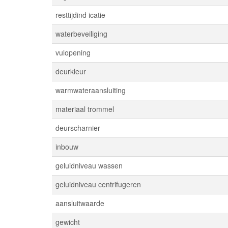
resttijdind icatie
waterbeveiliging
vulopening
deurkleur
warmwateraansluiting
materiaal trommel
deurscharnier
inbouw
geluidniveau wassen
geluidniveau centrifugeren
aansluitwaarde
gewicht