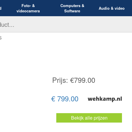
Foto- &
Computers &
d
Audio & video
videocamera
Software
S
Prijs: €
799.00
€ 799.00
Bekijk alle prijzen