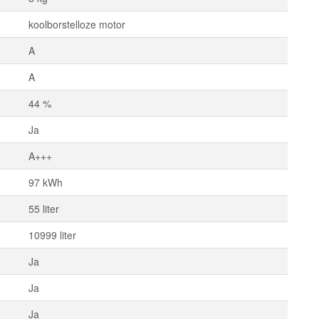
koolborstelloze motor
A
A
44 %
Ja
A+++
97 kWh
55 liter
10999 liter
Ja
Ja
Ja