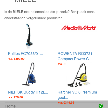
Is de
MIELE
niet helemaal de die je zoekt? Bekijk ook eens
onderstaande vergelijkbare producten:
Philips FC7088/01...
ROWENTA RO3731
Compact Power C...
v.a. €399.00
v.a. €79.00
NILFISK Buddy II 12L...
Karcher VC 6 Premium
geel...
v.a. €79.00
v.a. €349.95
Home