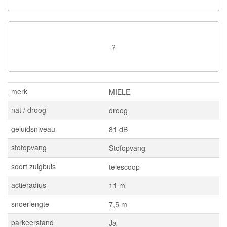
?
merk
MIELE
nat / droog
droog
geluidsniveau
81 dB
stofopvang
Stofopvang
soort zuigbuis
telescoop
actieradius
11 m
snoerlengte
7,5 m
parkeerstand
Ja