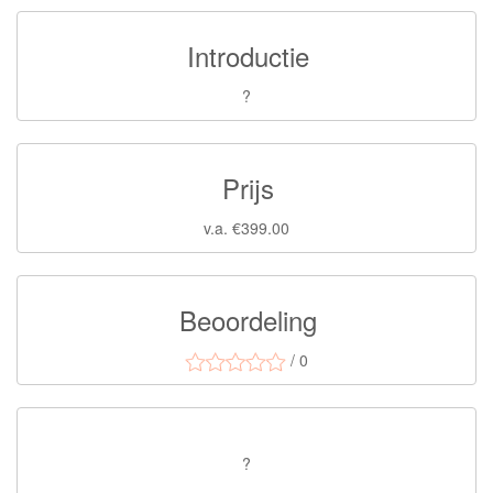
Introductie
?
Prijs
v.a. €399.00
Beoordeling
/ 0
?