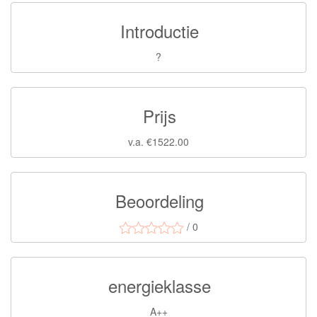
Introductie
?
Prijs
v.a. €1522.00
Beoordeling
/ 0
energieklasse
A++