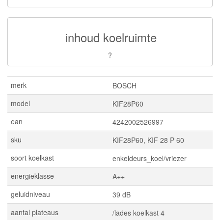
inhoud koelruimte
?
merk
BOSCH
model
KIF28P60
ean
4242002526997
sku
KIF28P60, KIF 28 P 60
soort koelkast
enkeldeurs_koel/vriezer
energieklasse
A++
geluidniveau
39 dB
aantal plateaus
/lades koelkast 4