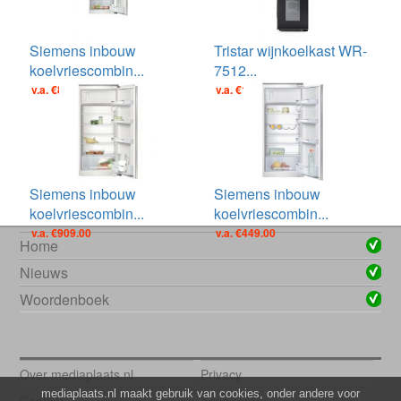
Siemens inbouw
Tristar wijnkoelkast WR-
koelvriescombin...
7512...
v.a. €849.00
v.a. €189.00
Siemens inbouw
Siemens inbouw
koelvriescombin...
koelvriescombin...
v.a. €909.00
v.a. €449.00
Home
Nieuws
Woordenboek
Over mediaplaats.nl
Privacy
mediaplaats.nl maakt gebruik van cookies, onder andere voor
Contact
Adverteren