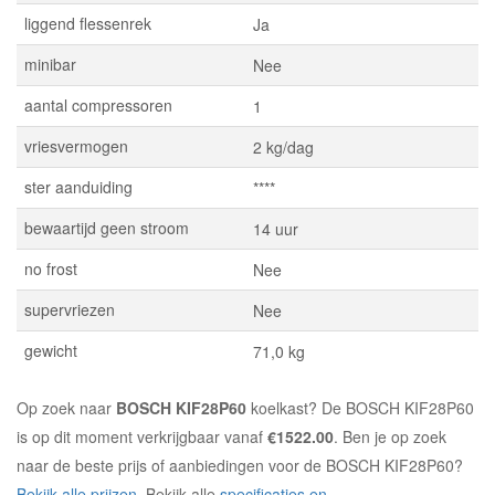
liggend flessenrek
Ja
minibar
Nee
aantal compressoren
1
vriesvermogen
2 kg/dag
ster aanduiding
****
bewaartijd geen stroom
14 uur
no frost
Nee
supervriezen
Nee
gewicht
71,0 kg
Op zoek naar
BOSCH KIF28P60
koelkast? De BOSCH KIF28P60
is op dit moment verkrijgbaar vanaf
€1522.00
. Ben je op zoek
naar de beste prijs of aanbiedingen voor de BOSCH KIF28P60?
Bekijk alle prijzen
. Bekijk alle
specificaties en