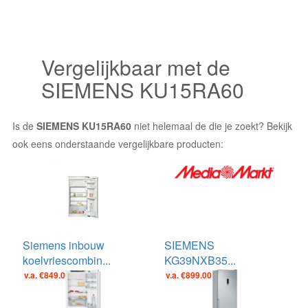
Vergelijkbaar met de
SIEMENS KU15RA60
Is de
SIEMENS KU15RA60
niet helemaal de die je zoekt? Bekijk
ook eens onderstaande vergelijkbare producten:
Siemens inbouw
SIEMENS
koelvriescombin...
KG39NXB35...
v.a. €849.00
v.a. €899.00