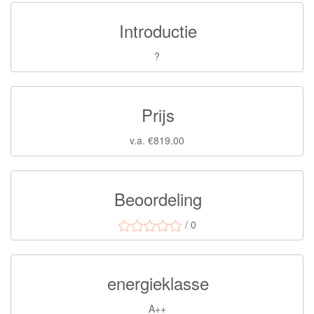
Introductie
?
Prijs
v.a. €819.00
Beoordeling
/ 0
energieklasse
A++