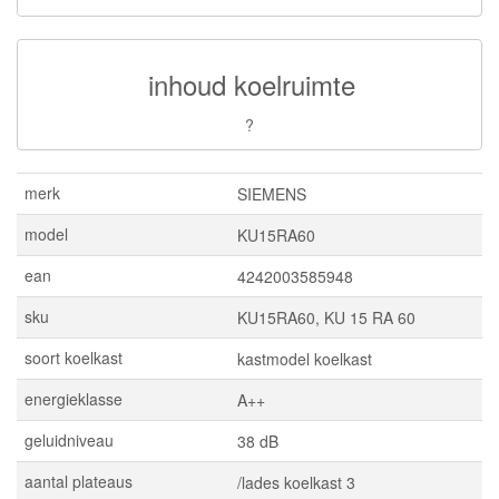
inhoud koelruimte
?
merk
SIEMENS
model
KU15RA60
ean
4242003585948
sku
KU15RA60, KU 15 RA 60
soort koelkast
kastmodel koelkast
energieklasse
A++
geluidniveau
38 dB
aantal plateaus
/lades koelkast 3