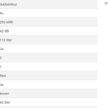
e
dubbeldeur
A+
200 kWh
42 dB
112 liter
Ja
3
1
Nee
Ja
boven
40 liter