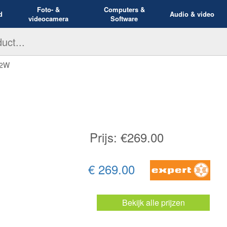
Foto- &
Computers &
d
Audio & video
videocamera
Software
22W
Prijs: €
269.00
€ 269.00
Bekijk alle prijzen