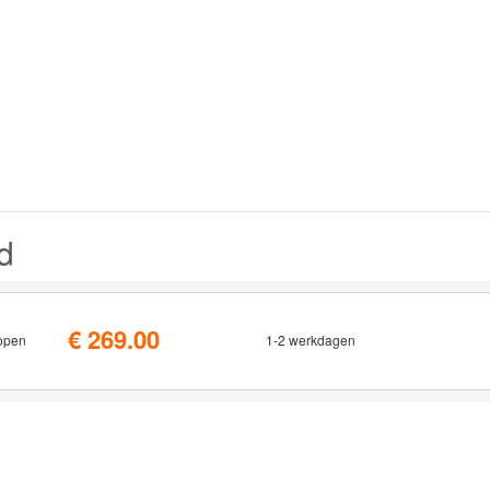
d
€ 269.00
open
1-2 werkdagen