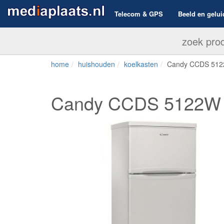
Telecom & GPS
Beeld en gelui
home
huishouden
koelkasten
Candy CCDS 51
Candy CCDS 5122W