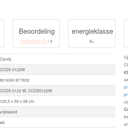
Beoordeling
energieklasse
/ 0
A+
O
Candy
CC
CCDS 5122W
€
a
8016361877832
pr
CCDS 5122 W, CCDS5122W
p
122,5 x 50 x 58 cm
c
C
vrijstaand
be
wit
an