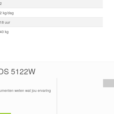
2
2 kg/dag
18 uur
40 kg
CDS 5122W
umenten weten wat jou ervaring